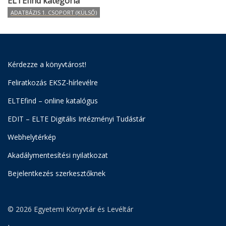
ELTEfind kategória
ADATBÁZIS 1. CSOPORT (KÜLSŐ)
Kérdezze a könyvtárost!
Feliratkozás EKSZ-hírlevélre
ELTEfind – online katalógus
EDIT – ELTE Digitális Intézményi Tudástár
Webhelytérkép
Akadálymentesítési nyilatkozat
Bejelentkezés szerkesztőknek
© 2026 Egyetemi Könyvtár és Levéltár