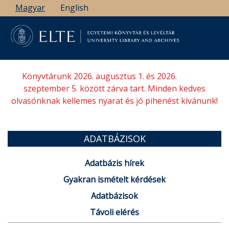
Ugrás
Magyar
English
a
tartalomra
Könyvtárunk 2026. augusztus 1. és 2026.
szeptember 5. között zárva tart. Minden kedves
olvasónknak kellemes nyarat és jó pihenést kívánunk!
ADATBÁZISOK
Adatbázis hírek
Gyakran ismételt kérdések
Adatbázisok
Távoli elérés