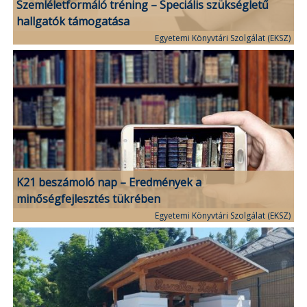
Szemléletformáló tréning – Speciális szükségletű
hallgatók támogatása
Egyetemi Könyvtári Szolgálat (EKSZ)
K21 beszámoló nap – Eredmények a
minőségfejlesztés tükrében
Egyetemi Könyvtári Szolgálat (EKSZ)