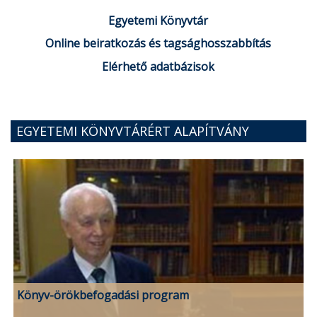
Egyetemi Könyvtár
Online beiratkozás és tagsághosszabbítás
Elérhető adatbázisok
EGYETEMI KÖNYVTÁRÉRT ALAPÍTVÁNY
Könyv-örökbefogadási program