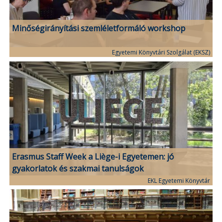
Minőségirányítási szemléletformáló workshop
Egyetemi Könyvtári Szolgálat (EKSZ)
Erasmus Staff Week a Liège-i Egyetemen: jó
gyakorlatok és szakmai tanulságok
EKL Egyetemi Könyvtár