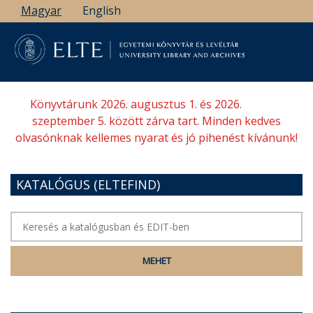
Ugrás
Magyar
English
a
tartalomra
Könyvtárunk 2026. augusztus 1. és 2026.
szeptember 5. között zárva tart. Minden kedves
olvasónknak kellemes nyarat és jó pihenést kívánunk!
KATALÓGUS (ELTEFIND)