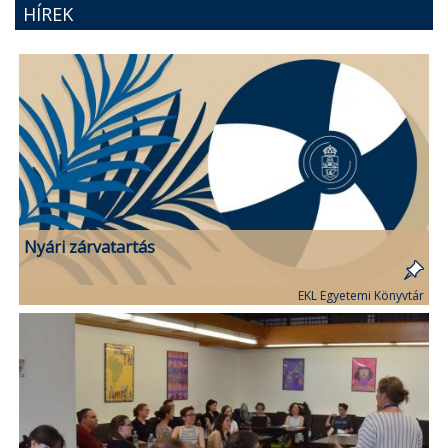
HÍREK
Nyári zárvatartás
EKL Egyetemi Könyvtár