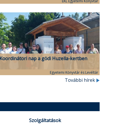
programsorozata
EKL Egyetemi Könyvtár
Koordinátori nap a gödi Huzella-kertben
Egyetemi Könyvtár és Levéltár
További hírek
Szolgáltatások