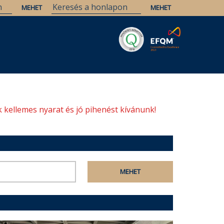
Savaria
Örökség
ELTE Könyvtárak
 kellemes nyarat és jó pihenést kívánunk!