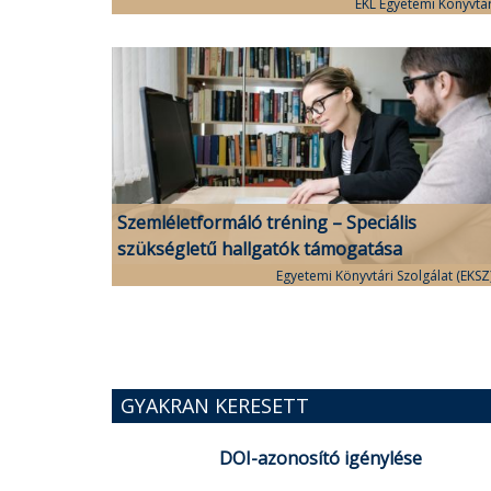
EKL Egyetemi Könyvtá
Szemléletformáló tréning – Speciális
szükségletű hallgatók támogatása
Egyetemi Könyvtári Szolgálat (EKSZ
GYAKRAN KERESETT
DOI-azonosító igénylése