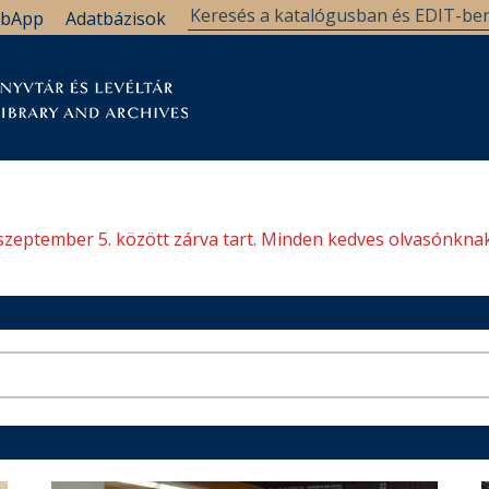
bApp
Adatbázisok
tár
Kutatástámogatás
Levéltár
Támogatás
szeptember 5. között zárva tart. Minden kedves olvasónknak