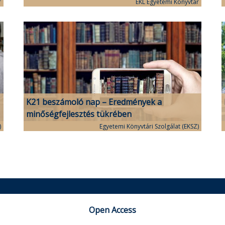
r
EKL Egyetemi Könyvtár
K21 beszámoló nap – Eredmények a
minőségfejlesztés tükrében
)
Egyetemi Könyvtári Szolgálat (EKSZ)
Open Access