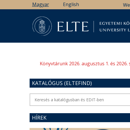
Ugrás
Magyar
English
We
a
tartalomra
Könyv
Könyvtárunk 2026. augusztus 1. és 2026. 
KATALÓGUS (ELTEFIND)
HÍREK