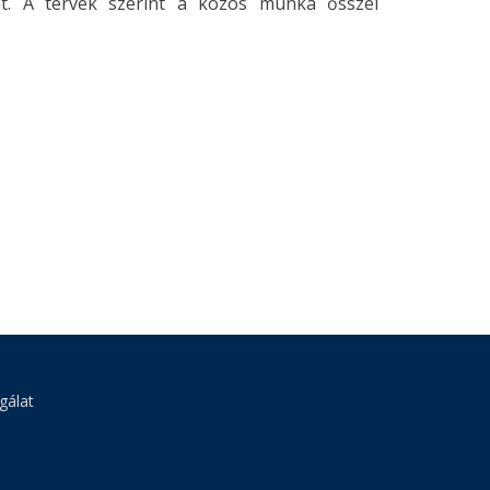
at. A tervek szerint a közös munka ősszel
gálat