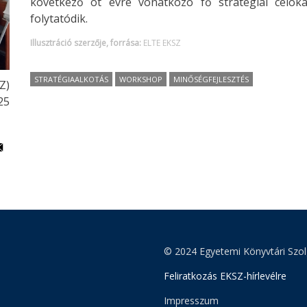
következő öt évre vonatkozó fő stratégiai célok
folytatódik.
Illusztráció szerzője, forrása:
ELTE EKSZ
STRATÉGIAALKOTÁS
WORKSHOP
MINŐSÉGFEJLESZTÉS
Z)
25
© 2024 Egyetemi Könyvtári Szol
Feliratkozás EKSZ-hírlevélre
Impresszum