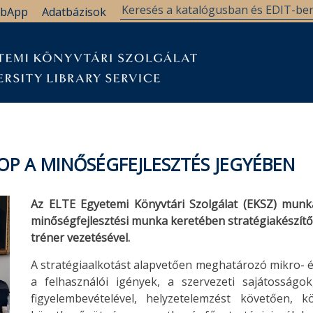
bApp
Adatbázisok
P A MINŐSÉGFEJLESZTÉS JEGYÉBEN
Az ELTE Egyetemi Könyvtári Szolgálat (EKSZ) munka
minőségfejlesztési munka keretében stratégiakészítő 
tréner vezetésével.
A stratégiaalkotást alapvetően meghatározó mikro- é
a felhasználói igények, a szervezeti sajátosság
figyelembevételével, helyzetelemzést követően,