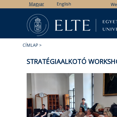
Ugrás
Magyar
English
We
a
tartalomra
CÍMLAP
MORZSA
STRATÉGIAALKOTÓ WORKSHO