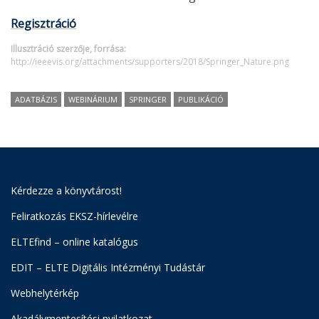
Regisztráció
Illusztráció szerzője, forrása:
http://ieeevis.org/attachments/supporters/2018/Springer_Nature.png
ADATBÁZIS
WEBINÁRIUM
SPRINGER
PUBLIKÁCIÓ
Kérdezze a könyvtárost!
Feliratkozás EKSZ-hírlevélre
ELTEfind – online katalógus
EDIT – ELTE Digitális Intézményi Tudástár
Webhelytérkép
Akadálymentesítési nyilatkozat