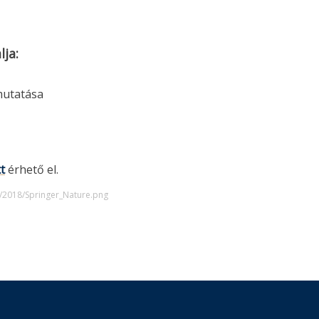
ja:
mutatása
tt
érhető el.
s/2018/Springer_Nature.png