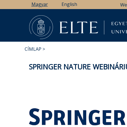
Ugrás
Magyar
English
We
a
tartalomra
CÍMLAP
MORZSA
SPRINGER NATURE WEBINÁRI