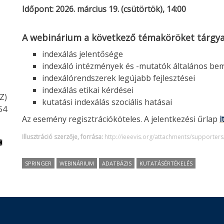
Időpont:
2026. március 19. (csütörtök), 14:00
A webinárium a következő témaköröket tárgyal
indexálás jelentősége
indexáló intézmények és -mutatók általános be
indexálórendszerek legújabb fejlesztései
indexálás etikai kérdései
Z)
kutatási indexálás szociális hatásai
54
Az esemény regisztrációköteles. A jelentkezési űrlap
i
Illusztráció szerzője, forrása:
http://ieeevis.org/attachments/supporter
SPRINGER
WEBINÁRIUM
ADATBÁZIS
KUTATÁSÉRTÉKELÉS