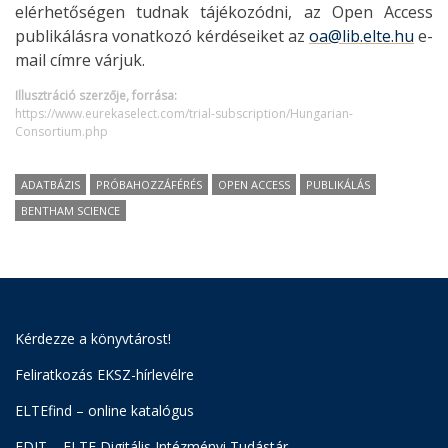
elérhetőségen tudnak tájékozódni, az Open Access
publikálásra vonatkozó kérdéseiket az
oa@lib.elte.hu
e-
mail címre várjuk.
Illusztráció szerzője, forrása:
https://www.eurekaselect.com/trial-subscription/Hungarian-
Consortium.php
ADATBÁZIS
PRÓBAHOZZÁFÉRÉS
OPEN ACCESS
PUBLIKÁLÁS
BENTHAM SCIENCE
Kérdezze a könyvtárost!
Feliratkozás EKSZ-hírlevélre
ELTEfind – online katalógus
EDIT – ELTE Digitális Intézményi Tudástár