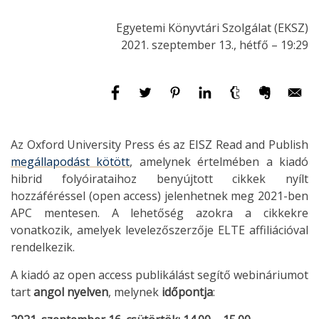
Egyetemi Könyvtári Szolgálat (EKSZ)
2021. szeptember 13., hétfő – 19:29
Az Oxford University Press és az EISZ Read and Publish
megállapodást kötött
, amelynek értelmében a kiadó
hibrid folyóirataihoz benyújtott cikkek nyílt
hozzáféréssel (open access) jelenhetnek meg 2021-ben
APC mentesen. A lehetőség azokra a cikkekre
vonatkozik, amelyek levelezőszerzője ELTE affiliációval
rendelkezik.
A kiadó az open access publikálást segítő webináriumot
tart
angol nyelven
, melynek
időpontja
: