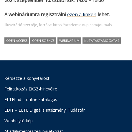
2021. szeptember 16. csütörtök: 14.00 – 15.00
A webináriumra regisztrálni
ezen a linken
lehet.
Illusztráció szerzője, forrása:
https://academic.oup.com/journals
OPEN ACCESS
OPEN SCIENCE
WEBINÁRIUM
KUTATÁSTÁMOGATÁS
Kérdezze a könyvtárost!
Feliratkozás EKSZ-hírlevélre
ELTEfind – online katalógus
EDIT – ELTE Digitális Intézményi Tudástár
Webhelytérkép
Akadálymentesítési nyilatkozat