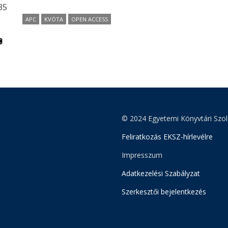
:35
APC
KVÓTA
OPEN ACCESS
© 2024 Egyetemi Könyvtári Szol
Feliratkozás EKSZ-hírlevélre
Impresszum
Adatkezelési Szabályzat
Szerkesztői bejelentkezés