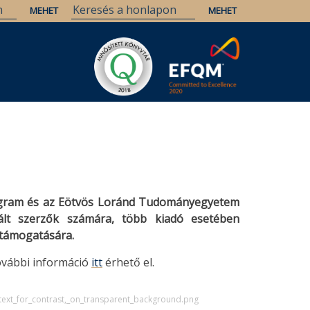
rogram és az Eötvös Loránd Tudományegyetem
iált szerzők számára, több kiadó esetében
s támogatására.
ovábbi információ
itt
érhető el.
text_for_contrast,_on_transparent_background.png