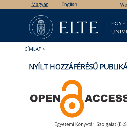
Ugrás
Magyar
English
We
a
tartalomra
CÍMLAP
MORZSA
NYÍLT HOZZÁFÉRÉSŰ PUBLI
Egyetemi Könyvtári Szolgálat (EKS