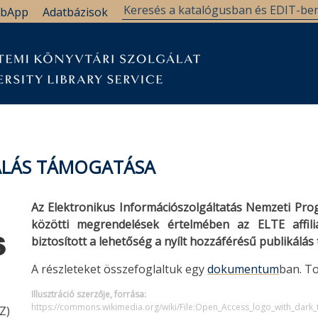
bApp
Adatbázisok
KÁLÁS TÁMOGATÁSA
Az Elektronikus Információszolgáltatás Nemzeti P
közötti megrendelések értelmében az ELTE affil
biztosított a lehetőség a nyílt hozzáférésű publikálá
A részleteket összefoglaltuk egy
dokumentum
ban. T
Illusztráció szerzője, forrása:
https://commons.wikimedia.org/wiki/File:Open_Access_logo_with_dark_
Z)