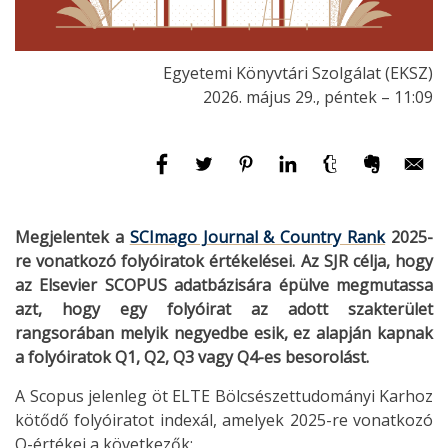
Egyetemi Könyvtári Szolgálat (EKSZ)
2026. május 29., péntek – 11:09
Megjelentek a
SCImago Journal & Country Rank
2025-
re vonatkozó folyóiratok értékelései. Az SJR célja, hogy
az Elsevier SCOPUS adatbázisára épülve megmutassa
azt, hogy egy folyóirat az adott szakterület
rangsorában melyik negyedbe esik, ez alapján kapnak
a folyóiratok Q1, Q2, Q3 vagy Q4-es besorolást.
A Scopus jelenleg öt ELTE Bölcsészettudományi Karhoz
kötődő folyóiratot indexál, amelyek 2025-re vonatkozó
Q-értékei a következők: