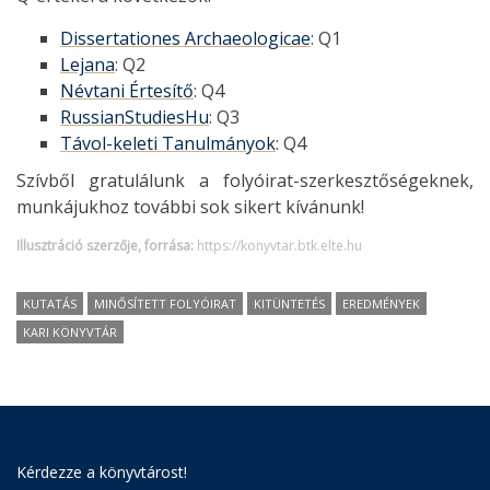
Dissertationes Archaeologicae
: Q1
Lejana
: Q2
Névtani Értesítő
: Q4
RussianStudiesHu
: Q3
Távol-keleti Tanulmányok
: Q4
Szívből gratulálunk a folyóirat-szerkesztőségeknek,
munkájukhoz további sok sikert kívánunk!
Illusztráció szerzője, forrása:
https://konyvtar.btk.elte.hu
KUTATÁS
MINŐSÍTETT FOLYÓIRAT
KITÜNTETÉS
EREDMÉNYEK
KARI KÖNYVTÁR
Kérdezze a könyvtárost!