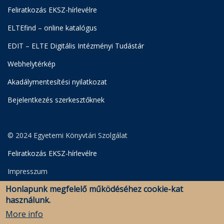
Feliratkozás EKSZ-hírlevélre
ELTEfind – online katalógus
EDIT – ELTE Digitális Intézményi Tudástár
Webhelytérkép
Akadálymentesítési nyilatkozat
Bejelentkezés szerkesztőknek
© 2024 Egyetemi Könyvtári Szolgálat
Feliratkozás EKSZ-hírlevélre
Impresszum
Honlapunk megfelelő működéséhez cookie-kat
Adatkezelési Szabályzat
használunk.
Szerkesztői bejelentkezés
More info