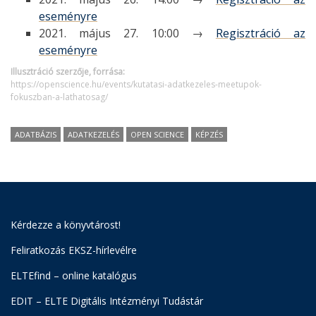
eseményre
2021. május 27. 10:00 →
Regisztráció az
eseményre
Illusztráció szerzője, forrása:
https://openscience.hu/events/kutatasi-adatkezeles-meetupok-
fokuszban-a-lathatosag/
ADATBÁZIS
ADATKEZELÉS
OPEN SCIENCE
KÉPZÉS
Kérdezze a könyvtárost!
Feliratkozás EKSZ-hírlevélre
ELTEfind – online katalógus
EDIT – ELTE Digitális Intézményi Tudástár