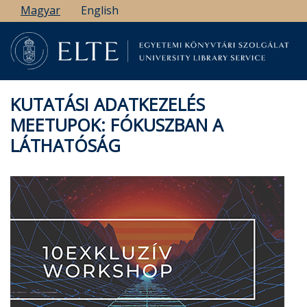
Ugrás
Magyar
English
a
tartalomra
KUTATÁSI ADATKEZELÉS
MEETUPOK: FÓKUSZBAN A
LÁTHATÓSÁG