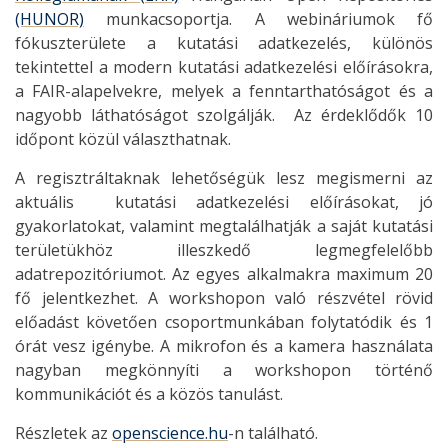
(HUNOR)
munkacsoportja. A webináriumok fő
fókuszterülete a kutatási adatkezelés, különös
tekintettel a modern kutatási adatkezelési előírásokra,
a FAIR-alapelvekre, melyek a fenntarthatóságot és a
nagyobb láthatóságot szolgálják. Az érdeklődők 10
időpont közül választhatnak.
A regisztráltaknak lehetőségük lesz megismerni az
aktuális kutatási adatkezelési előírásokat, jó
gyakorlatokat, valamint megtalálhatják a saját kutatási
területükhöz illeszkedő legmegfelelőbb
adatrepozitóriumot. Az egyes alkalmakra maximum 20
fő jelentkezhet. A workshopon való részvétel rövid
előadást követően csoportmunkában folytatódik és 1
órát vesz igénybe. A mikrofon és a kamera használata
nagyban megkönnyíti a workshopon történő
kommunikációt és a közös tanulást.
Részletek az
openscience.hu
-n található.