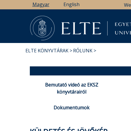
Ugrás
Magyar
English
We
a
tartalomra
ELTE KÖNYVTÁRAK
RÓLUNK
MORZSA
Bemutató videó az EKSZ
könyvtárairól
Dokumentumok