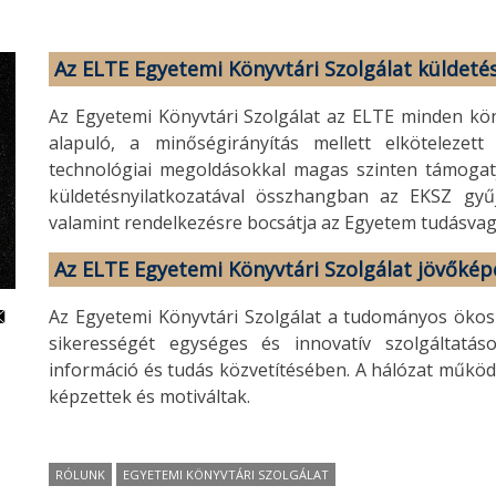
Az ELTE Egyetemi Könyvtári Szolgálat küldeté
Az Egyetemi Könyvtári Szolgálat az ELTE minden k
alapuló, a minőségirányítás mellett elkötelezet
technológiai megoldásokkal magas szinten támogatja
küldetésnyilatkozatával összhangban az EKSZ gyűjti
valamint rendelkezésre bocsátja az Egyetem tudásvag
Az ELTE Egyetemi Könyvtári Szolgálat jövőkép
Az Egyetemi Könyvtári Szolgálat a tudományos ökosz
sikerességét egységes és innovatív szolgáltatás
információ és tudás közvetítésében. A hálózat működ
képzettek és motiváltak.
RÓLUNK
EGYETEMI KÖNYVTÁRI SZOLGÁLAT