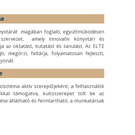
se
önyvtárát magában foglaló, együttműködésen
t szervezet, amely innovatív könyvtári és
 az oktatást, kutatást és tanulást. Az ELTE
, megőrzi, feltárja, folyamatosan fejleszti,
yonát.
e
isztéma aktív szereplőjeként, a felhasználók
okkal támogatva, kulcsszerepet tölt be az
ése átlátható és fenntartható, a munkatársak