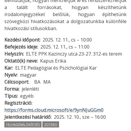
Bemutatjuk, hogyan menthetjük le és rendszerezhetjük
a talált forrásokat, hogyan készíthetünk
irodalomjegyzéket belőlük, hogyan építhetünk
szövegközi hivatkozásokat a dolgozatunkba különféle
hivatkozási stílusokban.
Kezdési időpont
2025. 12. 11., cs – 10:00
Befejezés ideje
2025. 12. 11., cs – 11:00
Helyszín
ELTE PPK Kazinczy utca 23-27. 312-es terem
Oktató(k) neve
Kapus Erika
Kar
ELTE Pedagógiai és Pszichológiai Kar
Nyelv
magyar
Célcsoport
BA
MA
Forma
jelenléti
Típus
egyéb
Regisztráció
https://forms.cloud.microsoft/e/9ynNJuGGm0
Jelentkezési határidő
2025. 12. 10., sze – 16:00
FELHASZNÁLÓKÉPZÉS
ZOTERO