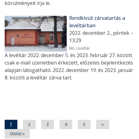
körülményeit írja le.
Rendkívüli zárvatartás a
levéltárban
2022. december 2., péntek –
13:29
EKL Levéltár
A levéltár 2022. december 5. és 2023. február 27. között
csak e-mail üzenetben érkezett, előzetes bejelentkezés
alapján látogatható. 2022. december 19. és 2023. január
8. között a levéltár zárva tart.
Oldalszámozás
Jelenlegi
1
Oldal
2
Oldal
3
Oldal
4
Oldal
5
Következő
››
oldal
oldal
Utolsó
Utolsó »
oldal