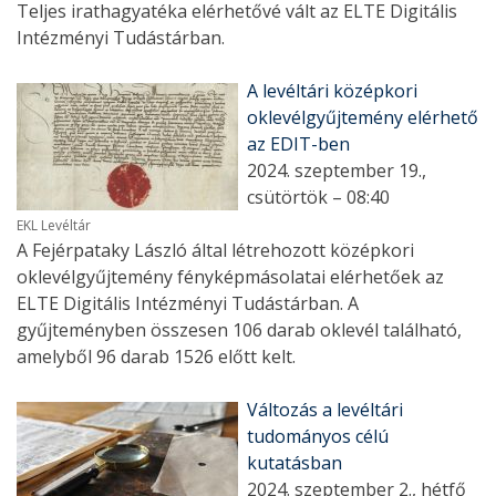
Teljes irathagyatéka elérhetővé vált az ELTE Digitális
Intézményi Tudástárban.
A levéltári középkori
oklevélgyűjtemény elérhető
az EDIT-ben
2024. szeptember 19.,
csütörtök – 08:40
EKL Levéltár
A Fejérpataky László által létrehozott középkori
oklevélgyűjtemény fényképmásolatai elérhetőek az
ELTE Digitális Intézményi Tudástárban. A
gyűjteményben összesen 106 darab oklevél található,
amelyből 96 darab 1526 előtt kelt.
Változás a levéltári
tudományos célú
kutatásban
2024. szeptember 2., hétfő