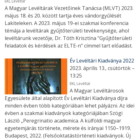
EKL Levéltár
A Magyar Levéltárak Vezetőinek Tanácsa (MLVT) 2023.
május 18. és 20. között tartja éves vándorgyűlését
Lakiteleken. A 2023. május 19-ei szakmai konferencia
témája a levéltárak gyűjtőterületi tevékenysége, ahol
levéltárunk vezetője, Dr. Tóth Krisztina "Gyűjtőterületi
feladatok és kérdések az ELTE-n" címmel tart előadást.
Év Levéltári Kiadványa 2022
2023. április 13., csütörtök –
13:25
EKL Levéltár
A Magyar Levéltárosok
Egyesülete által alapított Év Levéltári Kiadványa díjra
minden évben több kategóriában lehet pályázni. Az idei
évben a szakmai kiadványok kategóriájában Szögi
László „Peregrinatio academica. A külföldi magyar
egyetemjárás története, mérete és irányai 1150–1919.
Budapest, 2022. (Felsőoktatástörténeti kiadványok. Új