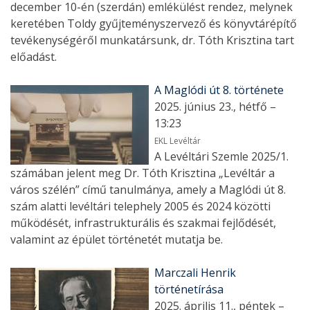
december 10-én (szerdán) emlékülést rendez, melynek
keretében Toldy gyűjteményszervező és könyvtárépítő
tevékenységéről munkatársunk, dr. Tóth Krisztina tart
előadást.
A Maglódi út 8. története
2025. június 23., hétfő –
13:23
EKL Levéltár
A Levéltári Szemle 2025/1.
számában jelent meg Dr. Tóth Krisztina „Levéltár a
város szélén” című tanulmánya, amely a Maglódi út 8.
szám alatti levéltári telephely 2005 és 2024 közötti
működését, infrastrukturális és szakmai fejlődését,
valamint az épület történetét mutatja be.
Marczali Henrik
történetírása
2025. április 11., péntek –