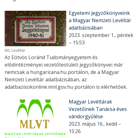
Egyetemi jegyzőkönyveink
a Magyar Nemzeti Levéltár
adatbázisában
2023. szeptember 1., péntek
– 15:53
EKL Levéltár
Az Eötvös Loránd Tudományegyetem és
elődintézményei vezetőtestületi jegyzőkönyvei már
nemcsak a hungaricana.hu portálon, de a Magyar
Nemzeti Levéltár adatbázisában, az
adatbazisokonline.mnl.gov.hu portálon is elérhetőek.
Magyar Levéltárak
Vezetőinek Tanácsa éves
vándorgyűlése
2023. május 16., kedd –
15:26