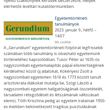
nyelvű szakkönyvek kerültek beszerzésre, melyek
elérhetők levéltári kutatótermünkben.
Egyetemtörténeti
tanulmányok
2023. január 9., hétfő –
14:07
EKL Levéltár
A „Gerundium” egyetemtörténeti folyóirat legfrissebb
számában több tanulmány is olvasható egyetemünk
történetéhez kapcsolódóan. Tusor Péter az 1635-ös
nagyszombati egyetemalapítás pápai elismertségének
kérdéséhez közöl új adatokat, Kökényesi Zsolt a
nagyszombati egyetemen 1616 és 1773 között tanult
arisztokrata diákokat mutatja be, Szögi László a
nagyszombati egyetem hallgatóságának összetételét,
társadalmi rétegződését és létszámának változásait
elemzi, Tóth Krisztina pedig az egyetem iratainak 1950-
es években bekövetkezett tragikus pusztulásának