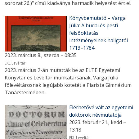
sorozat 26.)" című kiadványa harmadik helyezést ért el.
Könyvbemutató – Varga
Júlia: A budai és pesti
felsőoktatás
intézményeinek hallgatói
1713–1784
2023. március 8., szerda – 08:35
EKL Levéltár
2023. március 2-án mutatták be az ELTE Egyetemi
Könyvtár és Levéltár munkatársának, Varga Júlia
főlevéltárosnak legújabb kötetét a Piarista Gimnázium
Tanácstermében.
Elérhetővé vált az egyetemi
doktorok névmutatója
2023. február 21., kedd –
13:18
EKL Levéltár