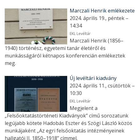
Marczali Henrik emlékezete
2024. április 19., péntek –
14:34
EKL Levéltár
Marczali Henrik (1856–
1940) történész, egyetemi tanár életéről és
munkásságáról kétnapos konferencián emlékeztek
meg.
Új levéltári kiadvány
2024. április 11., csütörtök –
10:30
EKL Levéltár
Megjelent a
„Felsőoktatástörténeti Kiadványok” című sorozatunk
legújabb kötete Hadobás Eszter és Szögi László közös
munkájaként „Az egri felsőoktatás intézményeinek
hallgatói II. 1850–1918” címmel.