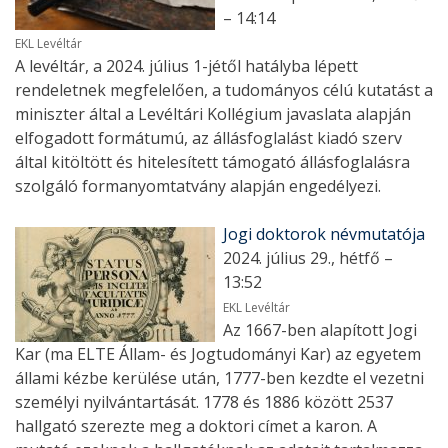
– 14:14
EKL Levéltár
A levéltár, a 2024. július 1-jétől hatályba lépett
rendeletnek megfelelően, a tudományos célú kutatást a
miniszter által a Levéltári Kollégium javaslata alapján
elfogadott formátumú, az állásfoglalást kiadó szerv
által kitöltött és hitelesített támogató állásfoglalásra
szolgáló formanyomtatvány alapján engedélyezi.
Jogi doktorok névmutatója
2024. július 29., hétfő –
13:52
EKL Levéltár
Az 1667-ben alapított Jogi
Kar (ma ELTE Állam- és Jogtudományi Kar) az egyetem
állami kézbe kerülése után, 1777-ben kezdte el vezetni
személyi nyilvántartását. 1778 és 1886 között 2537
hallgató szerezte meg a doktori címet a karon. A