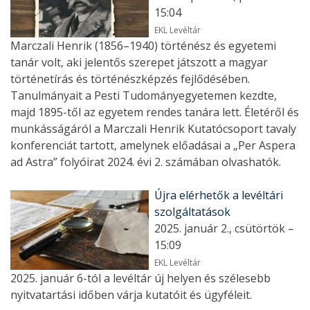
15:04
EKL Levéltár
Marczali Henrik (1856–1940) történész és egyetemi
tanár volt, aki jelentős szerepet játszott a magyar
történetírás és történészképzés fejlődésében.
Tanulmányait a Pesti Tudományegyetemen kezdte,
majd 1895-től az egyetem rendes tanára lett. Életéről és
munkásságáról a Marczali Henrik Kutatócsoport tavaly
konferenciát tartott, amelynek előadásai a „Per Aspera
ad Astra” folyóirat 2024. évi 2. számában olvashatók.
Újra elérhetők a levéltári
szolgáltatások
2025. január 2., csütörtök –
15:09
EKL Levéltár
2025. január 6-tól a levéltár új helyen és szélesebb
nyitvatartási időben várja kutatóit és ügyféleit.