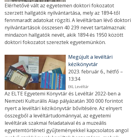
Elérhetővé vált az egyetemen doktori fokozatot
szerzett hallgatók nyilvántartása, mely az 1894-től
fennmaradt adatokat rögzíti. A levéltárban lévő doktori
nyilvántartások összesen 40 239 nevet tartalmaznak:
mindazon hallgatók nevét, akik 1894 és 1950 között
doktori fokozatot szereztek egyetemünkön.
Megújult a levéltári
kézikönyvtár
2023. február 6., hétfő –
13:34
EKL Levéltár
Az ELTE Egyetemi Könyvtár és Levéltár 2022-ben a
Nemzeti Kulturális Alap pályázatán 300 000 forintot
nyert a levéltári kézikönyvtár bővítésére. Az elnyert
összegből a levéltártudománnyal, az egyetemi
levéltárak szakmai feladataival és a muzeális
egyetemtörténeti gyűjteményekkel kapcsolatos angol