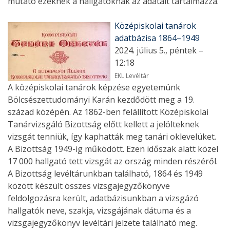
mutató ezeknek a hallgatóknak az adatait tartalmazza.
Középiskolai tanárok
adatbázisa 1864–1949
2024. július 5., péntek –
12:18
EKL Levéltár
A középiskolai tanárok képzése egyetemünk
Bölcsészettudományi Karán kezdődött meg a 19.
század középén. Az 1862-ben felállított Középiskolai
Tanárvizsgáló Bizottság előtt kellett a jelölteknek
vizsgát tenniük, így kaphatták meg tanári oklevelüket.
A Bizottság 1949-ig működött. Ezen időszak alatt közel
17 000 hallgató tett vizsgát az ország minden részéről.
A Bizottság levéltárunkban található, 1864 és 1949
között készült összes vizsgajegyzőkönyve
feldolgozásra került, adatbázisunkban a vizsgázó
hallgatók neve, szakja, vizsgájának dátuma és a
vizsgajegyzőkönyv levéltári jelzete található meg.