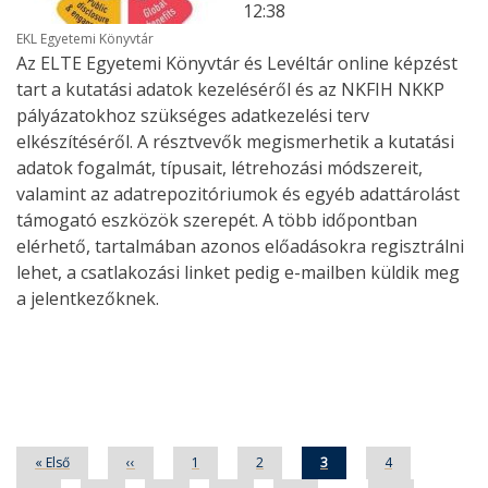
12:38
EKL Egyetemi Könyvtár
Az ELTE Egyetemi Könyvtár és Levéltár online képzést
tart a kutatási adatok kezeléséről és az NKFIH NKKP
pályázatokhoz szükséges adatkezelési terv
elkészítéséről. A résztvevők megismerhetik a kutatási
adatok fogalmát, típusait, létrehozási módszereit,
valamint az adatrepozitóriumok és egyéb adattárolást
támogató eszközök szerepét. A több időpontban
elérhető, tartalmában azonos előadásokra regisztrálni
lehet, a csatlakozási linket pedig e-mailben küldik meg
a jelentkezőknek.
Oldalszámozás
Első
« Első
Előző
‹‹
Oldal
1
Oldal
2
Jelenlegi
3
Oldal
4
oldal
oldal
oldal