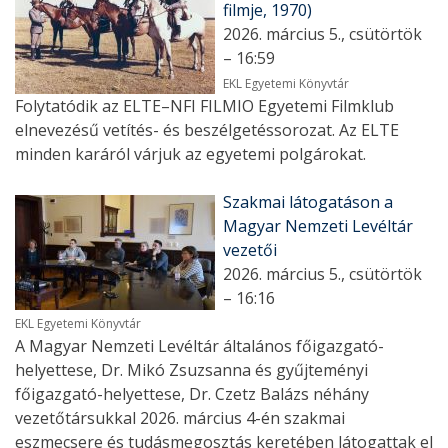
filmje, 1970)
2026. március 5., csütörtök
– 16:59
EKL Egyetemi Könyvtár
Folytatódik az ELTE–NFI FILMIO Egyetemi Filmklub
elnevezésű vetítés- és beszélgetéssorozat. Az ELTE
minden karáról várjuk az egyetemi polgárokat.
Szakmai látogatáson a
Magyar Nemzeti Levéltár
vezetői
2026. március 5., csütörtök
– 16:16
EKL Egyetemi Könyvtár
A Magyar Nemzeti Levéltár általános főigazgató-
helyettese, Dr. Mikó Zsuzsanna és gyűjteményi
főigazgató-helyettese, Dr. Czetz Balázs néhány
vezetőtársukkal 2026. március 4-én szakmai
eszmecsere és tudásmegosztás keretében látogattak el