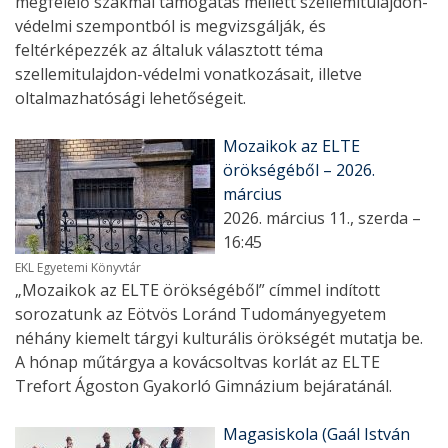
megfelelő szakmai támogatás mellett szellemitulajdon-
védelmi szempontból is megvizsgálják, és
feltérképezzék az általuk választott téma
szellemitulajdon-védelmi vonatkozásait, illetve
oltalmazhatósági lehetőségeit.
Mozaikok az ELTE
örökségéből – 2026.
március
2026. március 11., szerda –
16:45
EKL Egyetemi Könyvtár
„Mozaikok az ELTE örökségéből” címmel indított
sorozatunk az Eötvös Loránd Tudományegyetem
néhány kiemelt tárgyi kulturális örökségét mutatja be.
A hónap műtárgya a kovácsoltvas korlát az ELTE
Trefort Ágoston Gyakorló Gimnázium bejáratánál.
Magasiskola (Gaál István