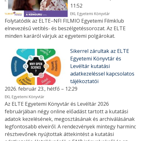
11:52
EKL Egyetemi Könyvtár
Folytatódik az ELTE–NFI FILMIO Egyetemi Filmklub
elnevezésű vetítés- és beszélgetéssorozat. Az ELTE
minden karáról várjuk az egyetemi polgárokat.
Sikerrel zárultak az ELTE
Egyetemi Könyvtár és
Levéltár kutatási
adatkezeléssel kapcsolatos
tájékoztatói
2026. február 23., hétfő – 12:29
EKL Egyetemi Könyvtár
Az ELTE Egyetemi Könyvtár és Levéltár 2026
februárjában négy online előadást tartott a kutatási
adatok kezelésének, megosztásának és archiválásának
legfontosabb elveiről. A rendezvények mintegy harminc
résztvevőnek nyújtottak áttekintést a kutatási