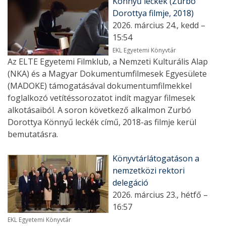
Könnyű leckék (Zurbó
Dorottya filmje, 2018)
2026. március 24., kedd –
15:54
EKL Egyetemi Könyvtár
Az ELTE Egyetemi Filmklub, a Nemzeti Kulturális Alap
(NKA) és a Magyar Dokumentumfilmesek Egyesülete
(MADOKE) támogatásával dokumentumfilmekkel
foglalkozó vetítéssorozatot indít magyar filmesek
alkotásaiból. A soron következő alkalmon Zurbó
Dorottya Könnyű leckék című, 2018-as filmje kerül
bemutatásra.
Könyvtárlátogatáson a
nemzetközi rektori
delegáció
2026. március 23., hétfő –
16:57
EKL Egyetemi Könyvtár