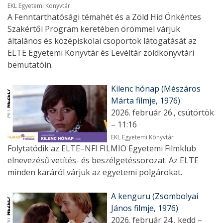
EKL Egyetemi Könyvtár
A Fenntarthatósági témahét és a Zöld Híd Önkéntes
Szakértői Program keretében örömmel várjuk
általános és középiskolai csoportok látogatását az
ELTE Egyetemi Könyvtár és Levéltár zöldkönyvtári
bemutatóin.
Kilenc hónap (Mészáros
Márta filmje, 1976)
2026. február 26., csütörtök
– 11:16
EKL Egyetemi Könyvtár
Folytatódik az ELTE–NFI FILMIO Egyetemi Filmklub
elnevezésű vetítés- és beszélgetéssorozat. Az ELTE
minden karáról várjuk az egyetemi polgárokat.
A kenguru (Zsombolyai
János filmje, 1976)
2026. február 24., kedd –