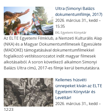
Ultra (Simonyi Balázs
dokumentumfilmje, 2017)
2026. március 31., kedd –
15:35
EKL Egyetemi Könyvtár
Az ELTE Egyetemi Filmklub, a Nemzeti Kulturális Alap
(NKA) és a Magyar Dokumentumfilmesek Egyesülete
(MADOKE) támogatásával dokumentumfilmekkel
foglalkozó vetítéssorozatot indít magyar filmesek
alkotásaiból. A soron következő alkalmon Simonyi
Balázs Ultra című, 2017-es filmje kerül bemutatásra.
Kellemes húsvéti
ünnepeket kíván az ELTE
Egyetemi Könyvtár és
Levéltár!
2026. március 31., kedd –
12:23