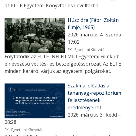
az ELTE Egyetemi Könyvtár és Levéltárba.
Húsz óra (Fábri Zoltán
filmje, 1965)
2026. március 4., szerda –
17:02
EKL Egyetemi Könyvtár
Folytatódik az ELTE–NFI FILMIO Egyetemi Filmklub
elnevezésű vetítés- és beszélgetéssorozat. Az ELTE
minden karáról várjuk az egyetemi polgárokat.
Szakmai előadás a
tananyag-repozitórium
fejlesztésének
eredményeiről
2026. március 3., kedd –
08:28
EKL Egyetemi Könyvtár