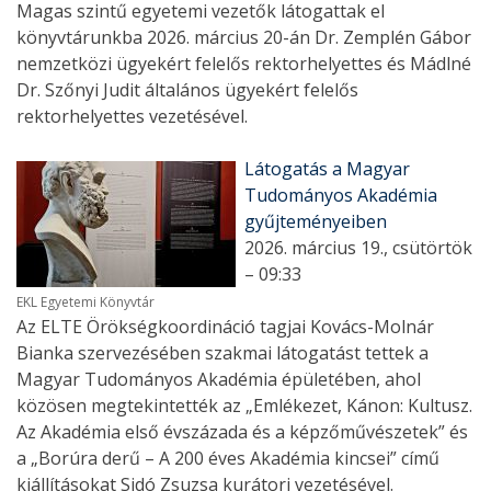
Magas szintű egyetemi vezetők látogattak el
könyvtárunkba 2026. március 20-án Dr. Zemplén Gábor
nemzetközi ügyekért felelős rektorhelyettes és Mádlné
Dr. Szőnyi Judit általános ügyekért felelős
rektorhelyettes vezetésével.
Látogatás a Magyar
Tudományos Akadémia
gyűjteményeiben
2026. március 19., csütörtök
– 09:33
EKL Egyetemi Könyvtár
Az ELTE Örökségkoordináció tagjai Kovács-Molnár
Bianka szervezésében szakmai látogatást tettek a
Magyar Tudományos Akadémia épületében, ahol
közösen megtekintették az „Emlékezet, Kánon: Kultusz.
Az Akadémia első évszázada és a képzőművészetek” és
a „Borúra derű – A 200 éves Akadémia kincsei” című
kiállításokat Sidó Zsuzsa kurátori vezetésével.