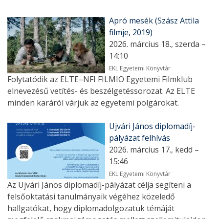
Apró mesék (Szász Attila
filmje, 2019)
2026. március 18., szerda –
14:10
EKL Egyetemi Könyvtár
Folytatódik az ELTE–NFI FILMIO Egyetemi Filmklub
elnevezésű vetítés- és beszélgetéssorozat. Az ELTE
minden karáról várjuk az egyetemi polgárokat.
Ujvári János diplomadíj-
pályázat felhívás
2026. március 17., kedd –
15:46
EKL Egyetemi Könyvtár
Az Ujvári János diplomadíj-pályázat célja segíteni a
felsőoktatási tanulmányaik végéhez közeledő
hallgatókat, hogy diplomadolgozatuk témáját