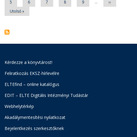
Oldal
5
Oldal
6
Oldal
7
Oldal
8
Oldal
9
…
Következő
››
oldal
Utolsó
Utolsó »
oldal
Kérdezze a könyvtárost!
Feliratkozás EKSZ-hírlevélre
ELTEfind – online katalógus
EDIT – ELTE Digitális Intézményi Tudástár
Webhelytérkép
Akadálymentesítési nyilatkozat
Bejelentkezés szerkesztőknek