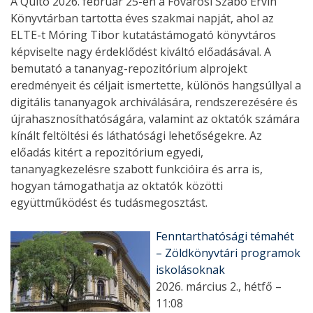
A Qulto 2026. február 25-én a Fővárosi Szabó Ervin
Könyvtárban tartotta éves szakmai napját, ahol az
ELTE-t Móring Tibor kutatástámogató könyvtáros
képviselte nagy érdeklődést kiváltó előadásával. A
bemutató a tananyag-repozitórium alprojekt
eredményeit és céljait ismertette, különös hangsúllyal a
digitális tananyagok archiválására, rendszerezésére és
újrahasznosíthatóságára, valamint az oktatók számára
kínált feltöltési és láthatósági lehetőségekre. Az
előadás kitért a repozitórium egyedi,
tananyagkezelésre szabott funkcióira és arra is,
hogyan támogathatja az oktatók közötti
együttműködést és tudásmegosztást.
Fenntarthatósági témahét
– Zöldkönyvtári programok
iskolásoknak
2026. március 2., hétfő –
11:08