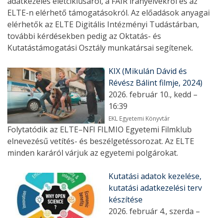
adatkezelés életciklusáról, a FAIR irányelvekről és az
ELTE-n elérhető támogatásokról. Az előadások anyagai
elérhetők az ELTE Digitális Intézményi Tudástárban,
további kérdésekben pedig az Oktatás- és
Kutatástámogatási Osztály munkatársai segítenek.
KIX (Mikulán Dávid és
Révész Bálint filmje, 2024)
2026. február 10., kedd –
16:39
EKL Egyetemi Könyvtár
Folytatódik az ELTE–NFI FILMIO Egyetemi Filmklub
elnevezésű vetítés- és beszélgetéssorozat. Az ELTE
minden karáról várjuk az egyetemi polgárokat.
Kutatási adatok kezelése,
kutatási adatkezelési terv
készítése
2026. február 4., szerda –