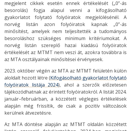
megjelent cikkek esetén ennek értékelését („0”-ás
besorolás) fogja alapul venni a kifogásolható
gyakorlatot folytató folyóiratok megjelölésénél. A
norvég listán azon folyóiratok kapnak „0”-ás
minősítést, amelyek nem teljesítették a tudományos
besoroláshoz szükséges minimum kritériumokat. A
norvég listán szereplő hazai kiadású folyóiratok
értékelését az MTMT nem veszi át, azokra továbbra is
az MTA osztályainak minősítései érvényesek.
2023. október végén az MTA az MTMT felületén külön
aloldalt hozott létre (
Kifogásolható gyakorlatot folytató
folyóiratok listája 2024
), ahol a szerzők előzetesen
tájékozódhatnak az érintett folyóiratokról. A listát 2024.
január–februárban, a közzétett végleges értékelések
alapján még frissítik, de csak a pozitív változások
kerülnek átvezetésre.
Az MTA döntése alapján az MTMT oldalán közzétett