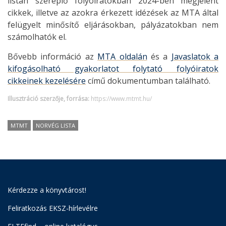
listán szereplő folyóiratokban 2024-ben megjelent
cikkek, illetve az azokra érkezett idézések az MTA által
felügyelt minősítő eljárásokban, pályázatokban nem
számolhatók el.
Bővebb információ az
MTA oldalán
és a
Javaslatok a
kifogásolható gyakorlatot folytató folyóiratok
cikkeinek kezelésére
című dokumentumban található.
Illusztráció szerzője, forrása:
https://www.mtmt.hu/
MTMT
NORVÉG LISTA
Kérdezze a könyvtárost!
Feliratkozás EKSZ-hírlevélre