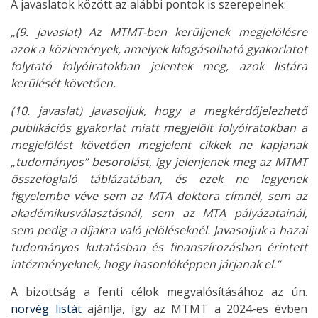
A javaslatok között az alábbi pontok is szerepelnek:
„(9. javaslat) Az MTMT-ben kerüljenek megjelölésre
azok a közlemények, amelyek kifogásolható gyakorlatot
folytató folyóiratokban jelentek meg, azok listára
kerülését követően.
(10. javaslat) Javasoljuk, hogy a megkérdőjelezhető
publikációs gyakorlat miatt megjelölt folyóiratokban a
megjelölést követően megjelent cikkek ne kapjanak
„tudományos” besorolást, így jelenjenek meg az MTMT
összefoglaló táblázatában, és ezek ne legyenek
figyelembe véve sem az MTA doktora címnél, sem az
akadémikusválasztásnál, sem az MTA pályázatainál,
sem pedig a díjakra való jelöléseknél. Javasoljuk a hazai
tudományos kutatásban és finanszírozásban érintett
intézményeknek, hogy hasonlóképpen járjanak el.”
A bizottság a fenti célok megvalósításához az ún.
norvég listát
ajánlja, így az MTMT a 2024-es évben