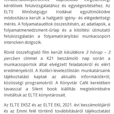
kérdőívek felülvizsgálatához és egységesítéséhez. Az
ELTE Minőségügyi Irodával együttműködve
módosításra került a hallgatói igény- és elégedettségi
mérés. A folyamatauditok összesítésén, az adatlapok, a
folyamatmenedzsment-űrlap és a kitöltési útmutató
felülvizsgálatán a folyamatirányítási munkacsoport
intenzíven dolgozik.
Rövid összefoglaló film került kiküldésre
3 hónap – 3
percben
címmel a K21 beszámoló nap során a
munkacsoportok által elvégzett feladatokról és elért
eredményekről. A Kolibri-levelezőlistán munkatársaink
tájékoztatást kaptak az aktuális információkról,
közösségi programokról. A Könyvtár Café keretében
tavasszal a Silent book kiállítás megtekintésére
invitáltuk az ELTE könyvtárosait.
Az ELTE EKSZ és az ELTE EKL 2021. évi beszámolójáról
és az Emmi felé történő továbbításáról tájékoztatást