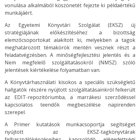
vonulása alkalmából köszönetét fejezte ki példaértékű
munkájáért.
Az Egyetemi Könyvtári Szolgálat (EKSZ) új
stratégiájának előkészítéséhez a bizottság
elemzőcsoportokat alakított ki, melyekben a tagok
meghatározott témakörök mentén vesznek részt a
feladatvégzésben. A minőségfejlesztési jelentés és a
Nem megfelelő szolgáltatásokról (NMSZ) szóló
jelentések kiértékelése folyamatban van.
A Könyvtárhasználati kisokos a speciális szükségletű
hallgatók részére nyújtott szolgáltatásainkról felkerült
az EDIT-repozitóriumba, a marrákesi szerződéssel
kapcsolatos teendők megbeszélése napirenden
szerepel.
A Primer kutatások munkacsoportja segítséget
nyújtott az EKSZ-tagkönyvtárak
felhasználóképzéseihez kapcsolódó elégedettségi