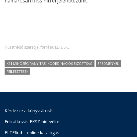
hamarosan friss hírrel jelentkezünk.
Illusztráció szerzője, forrása:
ELTE EKL
K21 MINŐSÉGIRÁNYÍTÁSI KOORDINÁCIÓS BIZOTTSÁG
EREDMÉNYEK
FEJLESZTÉSEK
Kérdezze a könyvtárost!
Feliratkozás EKSZ-hírlevélre
ELTEfind – online katalógus