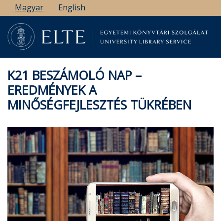
Ugrás
Magyar
English
a
tartalomra
K21 BESZÁMOLÓ NAP –
EREDMÉNYEK A
MINŐSÉGFEJLESZTÉS TÜKRÉBEN