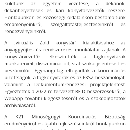
küldtünk az egyetem vezetése, a dékánok,
dékánhelyettesek és kari könyvtárvezetők részére.
Honlapunkon és közösségi oldalainkon beszámoltunk
eredményeinkről, szolgáltatásfejlesztéseinkről és
rendezvényeinkről.
A „virtuális Zöld könyvtár” kialakításához az
anyaggyűjtés és rendszerezés munkálatai zajlanak. A
könyvtárvezetők elkészítették a tagkönyvtárak
munkaterveit, disszeminációit, statisztikai jelentéseit és
beszámolóit. Egyhangúlag elfogadták a koordinációs
bizottságok, a tagkönyvtárak és az EKSZ beszámolóját,
valamint a Dokumentumrendezési projektjelentést.
Egyeztettek a 2022-re tervezett RFID-beszerzésekről, a
WebApp további kiegészítéséről és a szakdolgozatok
archiválásáról.
A K21 Minőségügyi Koordinációs Bizottság
eredményeiről és újabb fejlesztéseinkről honlapunkon