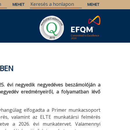
ÉBEN
25. évi negyedik negyedéves beszámolóján a
egyedév eredményeiről, a folyamatban lévő
gyhangúlag elfogadta a Primer munkacsoport
mérés, valamint az ELTE munkatársi felmérés
lletve a 2026. évi munkatervet. Valamennyi