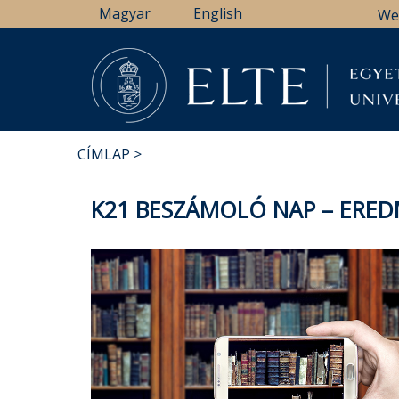
Ugrás
Magyar
English
We
a
tartalomra
CÍMLAP
MORZSA
K21 BESZÁMOLÓ NAP – ERED