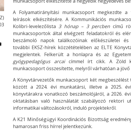
munkacsoport elkészítette a negyedik negyedéves bes
A Folyamatirányítási munkacsoport megkezdte a f
Z)
leírások elkészítésére. A Kommunikációs munkacs
03
Kolibri-levelezőlista
3 hónap – 3 percben
című röv
munkacsoportok által elvégzett feladatokról és elé
beszámoló napok találkozóinak előkészületei és 
további EKSZ-hírek közzétételében az ELTE Könyvtár
megjelentek. Felkerült a honlapra és az Egyete
gyógypedagógus arcai
címmel írt cikk. A Zöld k
munkacsoport összesítette, melyről várhatóan a jövő é
A Könyvtárvezetők munkacsoport két megbeszélést t
között a 2024. évi munkatársi, illetve a 2025. év
könyvtárakra vonatkozó beszámolójáról, a 2026. évi
oktatásban való használatát szabályozó rektori ut
informatikai változásokról, induló projektekről.
A K21 Minőségügyi Koordinációs Bizottság eredménye
hamarosan friss hírrel jelentkezünk.