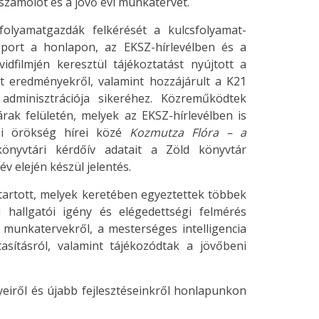
zámolót és a jövő évi munkatervet.
olyamatgazdák felkérését a kulcsfolyamat-
oport a honlapon, az EKSZ-hírlevélben és a
idfilmjén keresztül tájékoztatást nyújtott a
rt eredményekről, valamint hozzájárult a K21
adminisztrációja sikeréhez. Közreműködtek
ak felületén, melyek az EKSZ-hírlevélben is
mi örökség hírei közé
Kozmutza Flóra – a
önyvtári kérdőív adatait a Zöld könyvtár
v elején készül jelentés.
artott, melyek keretében egyeztettek többek
i hallgatói igény és elégedettségi felmérés
 munkatervekről, a mesterséges intelligencia
asításról, valamint tájékozódtak a jövőbeni
iről és újabb fejlesztéseinkről honlapunkon