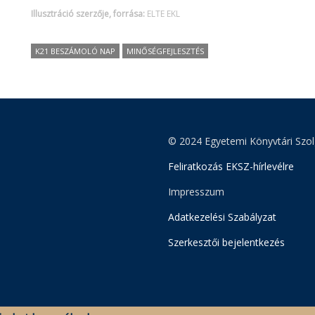
Illusztráció szerzője, forrása:
ELTE EKL
K21 BESZÁMOLÓ NAP
MINŐSÉGFEJLESZTÉS
© 2024 Egyetemi Könyvtári Szol
Feliratkozás EKSZ-hírlevélre
Impresszum
Adatkezelési Szabályzat
Szerkesztői bejelentkezés