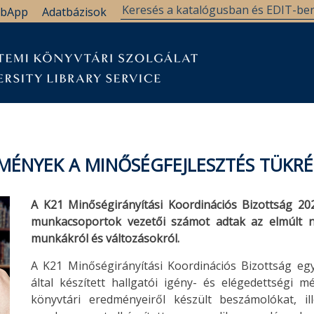
bApp
Adatbázisok
MÉNYEK A MINŐSÉGFEJLESZTÉS TÜKR
A K21 Minőségirányítási Koordinációs Bizottság 20
munkacsoportok vezetői számot adtak az elmúlt n
munkákról és változásokról.
A K21 Minőségirányítási Koordinációs Bizottság e
által készített hallgatói igény- és elégedettségi 
könyvtári eredményeiről készült beszámolókat, i