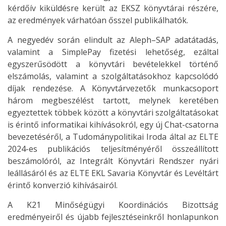
kérdőív kiküldésre került az EKSZ könyvtárai részére,
az eredmények várhatóan ősszel publikálhatók.
A negyedév során elindult az Aleph–SAP adatátadás,
valamint a SimplePay fizetési lehetőség, ezáltal
egyszerűsödött a könyvtári bevételekkel történő
elszámolás, valamint a szolgáltatásokhoz kapcsolódó
díjak rendezése. A Könyvtárvezetők munkacsoport
három megbeszélést tartott, melynek keretében
egyeztettek többek között a könyvtári szolgáltatásokat
is érintő informatikai kihívásokról, egy új Chat-csatorna
bevezetéséről, a Tudománypolitikai Iroda által az ELTE
2024-es publikációs teljesítményéről összeállított
beszámolóról, az Integrált Könyvtári Rendszer nyári
leállásáról és az ELTE EKL Savaria Könyvtár és Levéltárt
érintő konverzió kihívásairól.
A K21 Minőségügyi Koordinációs Bizottság
eredményeiről és újabb fejlesztéseinkről honlapunkon