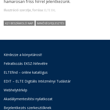
hamarosan friss hírrel jelentkezünk.
Illusztráció szerzője, forrása:
ELTE EKL
K21 BESZÁMOLÓ NAP
MINŐSÉGFEJLESZTÉS
Kérdezze a könyvtárost!
Feliratkozás EKSZ-hírlevélre
ELTEfind – online katalógus
EDIT – ELTE Digitális Intézményi Tudástár
Webhelytérkép
Akadálymentesítési nyilatkozat
Bejelentkezés szerkesztőknek