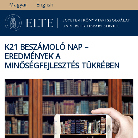
Ugrás
Magyar
English
a
tartalomra
K21 BESZÁMOLÓ NAP –
EREDMÉNYEK A
MINŐSÉGFEJLESZTÉS TÜKRÉBEN