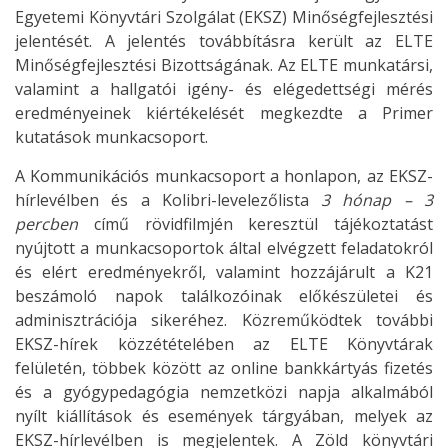
Egyetemi Könyvtári Szolgálat (EKSZ) Minőségfejlesztési
jelentését. A jelentés továbbításra került az ELTE
Minőségfejlesztési Bizottságának. Az ELTE munkatársi,
valamint a hallgatói igény- és elégedettségi mérés
eredményeinek kiértékelését megkezdte a Primer
kutatások munkacsoport.
A Kommunikációs munkacsoport a honlapon, az EKSZ-
hírlevélben és a Kolibri-levelezőlista
3 hónap – 3
percben
című rövidfilmjén keresztül tájékoztatást
nyújtott a munkacsoportok által elvégzett feladatokról
és elért eredményekről, valamint hozzájárult a K21
beszámoló napok találkozóinak előkészületei és
adminisztrációja sikeréhez. Közreműködtek további
EKSZ-hírek közzétételében az ELTE Könyvtárak
felületén, többek között az online bankkártyás fizetés
és a gyógypedagógia nemzetközi napja alkalmából
nyílt kiállítások és események tárgyában, melyek az
EKSZ-hírlevélben is megjelentek. A Zöld könyvtári