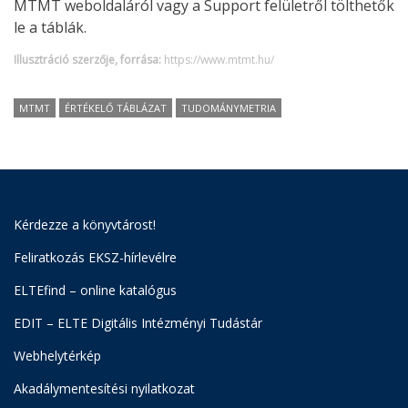
MTMT weboldaláról vagy a Support felületről tölthetők
le a táblák.
Illusztráció szerzője, forrása:
https://www.mtmt.hu/
MTMT
ÉRTÉKELŐ TÁBLÁZAT
TUDOMÁNYMETRIA
Kérdezze a könyvtárost!
Feliratkozás EKSZ-hírlevélre
ELTEfind – online katalógus
EDIT – ELTE Digitális Intézményi Tudástár
Webhelytérkép
Akadálymentesítési nyilatkozat