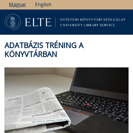
Ugrás
Magyar
English
a
tartalomra
ADATBÁZIS TRÉNING A
KÖNYVTÁRBAN