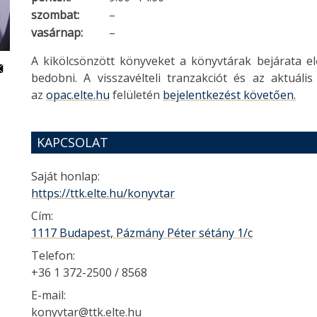
szombat:
–
vasárnap:
–
A kikölcsönzött könyveket a könyvtárak bejárata el
bedobni. A visszavélteli tranzakciót és az aktuáli
az
opac.elte.hu
felületén
bejelentkezést követően.
KAPCSOLAT
Saját honlap:
https://ttk.elte.hu/konyvtar
Cím:
1117 Budapest, Pázmány Péter sétány 1/c
Telefon:
+36 1 372-2500 / 8568
E-mail:
konyvtar@ttk.elte.hu