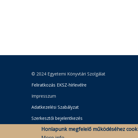
© 2024 Egyetemi Könyvtári Szolgálat
Feliratkozás EKSZ-hírlevélre
Impresszum
Adatkezelési Szabályzat
Szerkesztői bejelentkezés
Honlapunk megfelelő működéséhez cooki
More info