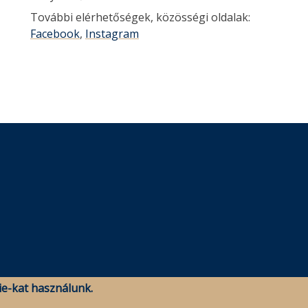
További elérhetőségek, közösségi oldalak:
Facebook
,
Instagram
e-kat használunk.