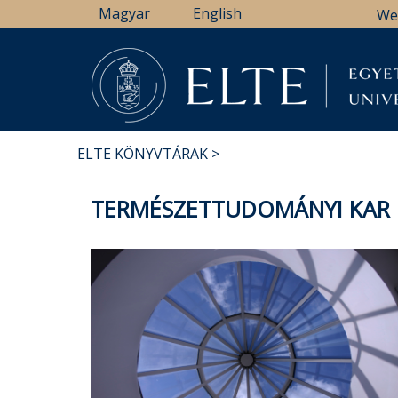
Ugrás
Magyar
English
We
a
tartalomra
ELTE KÖNYVTÁRAK
MORZSA
TERMÉSZETTUDOMÁNYI KAR 