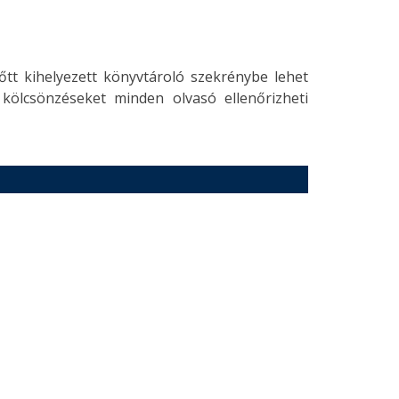
őtt kihelyezett könyvtároló szekrénybe lehet
s kölcsönzéseket minden olvasó ellenőrizheti