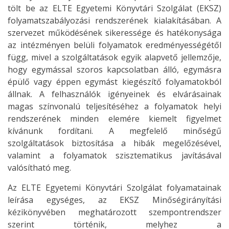
tölt be az ELTE Egyetemi Könyvtári Szolgálat (EKSZ)
folyamatszabályozási rendszerének kialakításában. A
szervezet működésének sikeressége és hatékonysága
az intézményen belüli folyamatok eredményességétől
függ, mivel a szolgáltatások egyik alapvető jellemzője,
hogy egymással szoros kapcsolatban álló, egymásra
épülő vagy éppen egymást kiegészítő folyamatokból
állnak. A felhasználók igényeinek és elvárásainak
magas színvonalú teljesítéséhez a folyamatok helyi
rendszerének minden elemére kiemelt figyelmet
kívánunk fordítani. A megfelelő minőségű
szolgáltatások biztosítása a hibák megelőzésével,
valamint a folyamatok szisztematikus javításával
valósítható meg.
Az ELTE Egyetemi Könyvtári Szolgálat folyamatainak
leírása egységes, az EKSZ Minőségirányítási
kézikönyvében meghatározott szempontrendszer
szerint történik, melyhez a