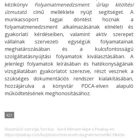
kézikönyv
Folyamatmenedzsment űrlap kitöltési
útmutató
című melléklete nyújt segítséget. A
munkacsoport tagjai döntést hoznak a
folyamatmenedzsment alkalmazásának elméleti és
gyakorlati kérdéseiben, valamint aktív szerepet
vállalnak szervezeti egységük folyamatainak
meghatározásában és a kulcsfontosságú
szolgáltatásnyújtási folyamatok kiválasztásában. A
jelenlegi folyamatok leírásában és hatékonyságának
vizsgálatában gyakorlatot szerezve, részt vesznek a
szükséges dokumentációs rendszer kialakításában,
hozzájárulva a könyvtár PDCA-elven alapuló
működtetésének meghonosításához.
K21
Illusztráció szerzője, forrása:
Gerd Altmann képe a Pixabay-en.
https://pixabay.com/hu/photos/szervezeti-diagram-termel%C3%A9s-