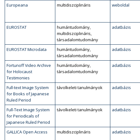
Europeana
multidiszciplináris
weboldal
EUROSTAT
humántudomány,
adatbázis
multidiszciplináris,
társadalomtudomány
EUROSTAT Microdata
humántudomány,
adatbázis
társadalomtudomány
Fortunoff Video Archive
humántudomány,
adatbázis
for Holocaust
társadalomtudomány
Testimonies
Full-text Image System
távolkeleti tanulmányok
adatbázis
for Books of Japanese
Ruled Period
Full-Text Image System
távolkeleti tanulmányok
adatbázis
for Periodicals of
Japanese Ruled Period
GALLICA Open Access
multidiszciplináris
adatbázis