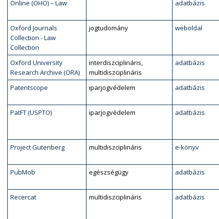
Online (OHO) – Law
adatbázis
Oxford Journals
jogtudomány
weboldal
Collection - Law
Collection
Oxford University
interdiszciplináris,
adatbázis
Research Archive (ORA)
multidiszciplináris
Patentscope
iparjogvédelem
adatbázis
PatFT (USPTO)
iparjogvédelem
adatbázis
Project Gutenberg
multidiszciplináris
e-könyv
PubMob
egészségügy
adatbázis
Recercat
multidiszciplináris
adatbázis