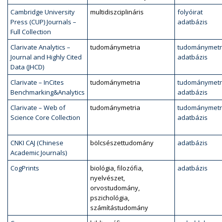
Cambridge University
multidiszciplináris
folyóirat
Press (CUP) Journals –
adatbázis
Full Collection
Clarivate Analytics –
tudománymetria
tudománymetr
Journal and Highly Cited
adatbázis
Data (JHCD)
Clarivate – InCites
tudománymetria
tudománymetr
Benchmarking&Analytics
adatbázis
Clarivate – Web of
tudománymetria
tudománymetr
Science Core Collection
adatbázis
CNKI CAJ (Chinese
bölcsészettudomány
adatbázis
Academic Journals)
CogPrints
biológia, filozófia,
adatbázis
nyelvészet,
orvostudomány,
pszichológia,
számítástudomány