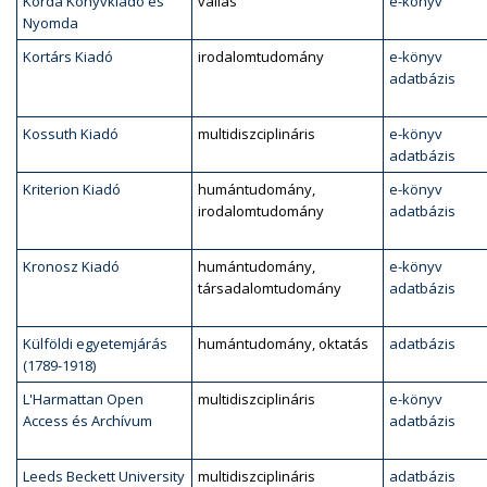
Korda Könyvkiadó és
vallás
e-könyv
Nyomda
Kortárs Kiadó
irodalomtudomány
e-könyv
adatbázis
Kossuth Kiadó
multidiszciplináris
e-könyv
adatbázis
Kriterion Kiadó
humántudomány,
e-könyv
irodalomtudomány
adatbázis
Kronosz Kiadó
humántudomány,
e-könyv
társadalomtudomány
adatbázis
Külföldi egyetemjárás
humántudomány, oktatás
adatbázis
(1789-1918)
L'Harmattan Open
multidiszciplináris
e-könyv
Access és Archívum
adatbázis
Leeds Beckett University
multidiszciplináris
adatbázis