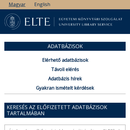
Ugrás
Magyar
English
a
tartalomra
ADATBÁZISOK
Elérhető adatbázisok
Távoli elérés
Adatbázis hírek
Gyakran ismételt kérdések
KERESÉS AZ ELŐFIZETETT ADATBÁZISOK
TARTALMÁBAN