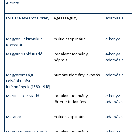
ePrints
LSHTM Research Library
egészségügy
adatbázis
Magyar Elektronikus
multidiszciplináris
e-könyv
Könyvtár
Magyar Napló Kiadó
irodalomtudomány,
e-könyv
néprajz
adatbázis
Magyarországi
humántudomány, oktatás
adatbázis
Felsőoktatási
Intézmények (1580-1918)
Martin Opitz Kiadó
irodalomtudomány,
e-könyv
történettudomány
adatbázis
Matarka
multidiszciplináris
adatbázis
Mentor Könyvek Kiadó
irodalomtudomány,
e-könyv