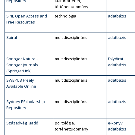
Repository
kultúrtörténet,
történettudomány
SPIE Open Access and
technológia
adatbázis
Free Resources
Spiral
multidiszciplináris
adatbázis
Springer Nature –
multidiszciplináris
folyóirat
Springer Journals
adatbázis
(SpringerLink)
SWEPUB Freely
multidiszciplináris
adatbázis
Available Online
Sydney EScholarship
multidiszciplináris
adatbázis
Repository
Századvég Kiadó
politológia,
e-könyv
történettudomány
adatbázis