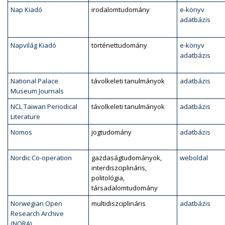
Nap Kiadó
irodalomtudomány
e-könyv
adatbázis
Napvilág Kiadó
történettudomány
e-könyv
adatbázis
National Palace
távolkeleti tanulmányok
adatbázis
Museum Journals
NCL Taiwan Periodical
távolkeleti tanulmányok
adatbázis
Literature
Nomos
jogtudomány
adatbázis
Nordic Co-operation
gazdaságtudományok,
weboldal
interdiszciplináris,
politológia,
társadalomtudomány
Norwegian Open
multidiszciplináris
adatbázis
Research Archive
(NORA)