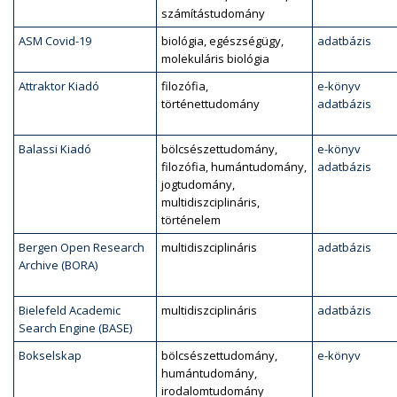
számítástudomány
ASM Covid-19
biológia, egészségügy,
adatbázis
molekuláris biológia
Attraktor Kiadó
filozófia,
e-könyv
történettudomány
adatbázis
Balassi Kiadó
bölcsészettudomány,
e-könyv
filozófia, humántudomány,
adatbázis
jogtudomány,
multidiszciplináris,
történelem
Bergen Open Research
multidiszciplináris
adatbázis
Archive (BORA)
Bielefeld Academic
multidiszciplináris
adatbázis
Search Engine (BASE)
Bokselskap
bölcsészettudomány,
e-könyv
humántudomány,
irodalomtudomány