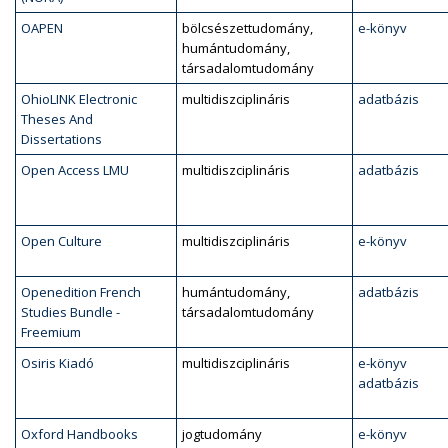
OAPEN
bölcsészettudomány,
e-könyv
humántudomány,
társadalomtudomány
OhioLINK Electronic
multidiszciplináris
adatbázis
Theses And
Dissertations
Open Access LMU
multidiszciplináris
adatbázis
Open Culture
multidiszciplináris
e-könyv
Openedition French
humántudomány,
adatbázis
Studies Bundle -
társadalomtudomány
Freemium
Osiris Kiadó
multidiszciplináris
e-könyv
adatbázis
Oxford Handbooks
jogtudomány
e-könyv