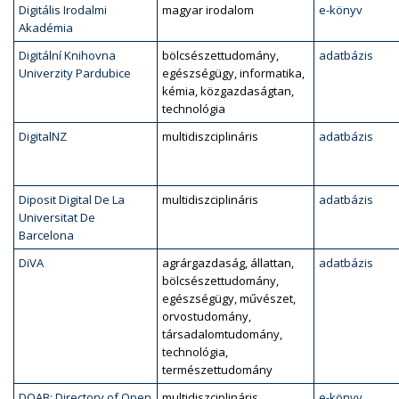
Digitális Irodalmi
magyar irodalom
e-könyv
Akadémia
Digitální Knihovna
bölcsészettudomány,
adatbázis
Univerzity Pardubice
egészségügy, informatika,
kémia, közgazdaságtan,
technológia
DigitalNZ
multidiszciplináris
adatbázis
Diposit Digital De La
multidiszciplináris
adatbázis
Universitat De
Barcelona
DiVA
agrárgazdaság, állattan,
adatbázis
bölcsészettudomány,
egészségügy, művészet,
orvostudomány,
társadalomtudomány,
technológia,
természettudomány
DOAB: Directory of Open
multidiszciplináris
e-könyv