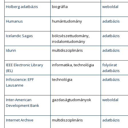
Holberg adatbázis
biográfia
weboldal
Humanus
humántudomány
adatbázis
Icelandic Sagas
bölcsészettudomány,
adatbázis
irodalomtudomány
Idunn
multidiszciplináris
adatbázis
IEEE Electronic Library
informatika, technológia
folyóirat
(IEL)
adatbázis
Infoscience: EPF
technológia
adatbázis
Lausanne
Inter-American
gazdaságtudományok
weboldal
Development Bank
Internet Archive
multidiszciplináris
adatbázis