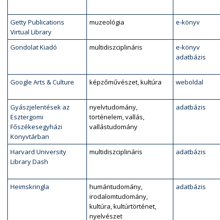
Getty Publications
muzeológia
e-könyv
Virtual Library
Gondolat Kiadó
multidiszciplináris
e-könyv
adatbázis
Google Arts & Culture
képzőművészet, kultúra
weboldal
Gyászjelentések az
nyelvtudomány,
adatbázis
Esztergomi
történelem, vallás,
Főszékesegyházi
vallástudomány
Könyvtárban
Harvard University
multidiszciplináris
adatbázis
Library Dash
Heimskringla
humántudomány,
adatbázis
irodalomtudomány,
kultúra, kultúrtörténet,
nyelvészet