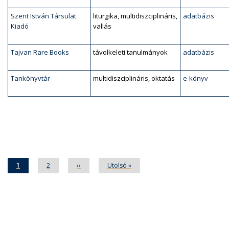
Szent István Társulat
liturgika, multidiszciplináris,
adatbázis
Kiadó
vallás
Tajvan Rare Books
távolkeleti tanulmányok
adatbázis
Tankönyvtár
multidiszciplináris, oktatás
e-könyv
Oldalszámozás
Jelenlegi
1
Oldal
2
Következő
››
Utolsó
Utolsó »
oldal
oldal
oldal