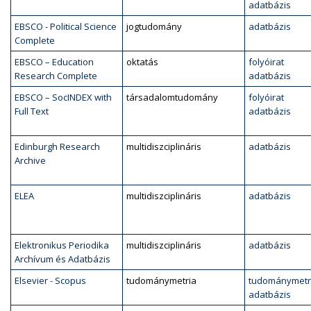
adatbázis
EBSCO - Political Science
jogtudomány
adatbázis
Complete
EBSCO – Education
oktatás
folyóirat
Research Complete
adatbázis
EBSCO – SocINDEX with
társadalomtudomány
folyóirat
Full Text
adatbázis
Edinburgh Research
multidiszciplináris
adatbázis
Archive
ELEA
multidiszciplináris
adatbázis
Elektronikus Periodika
multidiszciplináris
adatbázis
Archívum és Adatbázis
Elsevier - Scopus
tudománymetria
tudománymetr
adatbázis