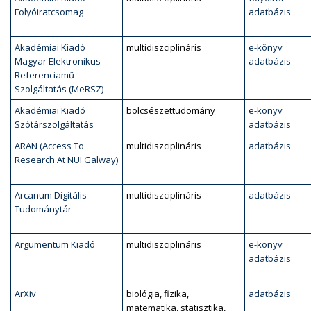
Folyóiratcsomag
adatbázis
Akadémiai Kiadó
multidiszciplináris
e-könyv
Magyar Elektronikus
adatbázis
Referenciamű
Szolgáltatás (MeRSZ)
Akadémiai Kiadó
bölcsészettudomány
e-könyv
Szótárszolgáltatás
adatbázis
ARAN (Access To
multidiszciplináris
adatbázis
Research At NUI Galway)
Arcanum Digitális
multidiszciplináris
adatbázis
Tudománytár
Argumentum Kiadó
multidiszciplináris
e-könyv
adatbázis
ArXiv
biológia, fizika,
adatbázis
matematika, statisztika,