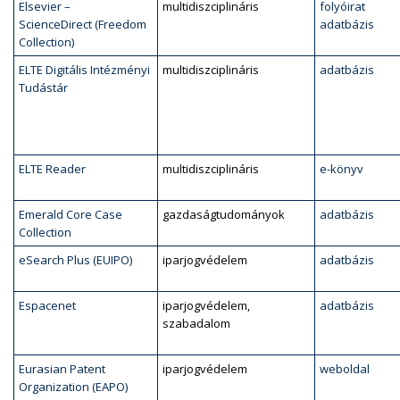
Elsevier –
multidiszciplináris
folyóirat
ScienceDirect (Freedom
adatbázis
Collection)
ELTE Digitális Intézményi
multidiszciplináris
adatbázis
Tudástár
ELTE Reader
multidiszciplináris
e-könyv
Emerald Core Case
gazdaságtudományok
adatbázis
Collection
eSearch Plus (EUIPO)
iparjogvédelem
adatbázis
Espacenet
iparjogvédelem,
adatbázis
szabadalom
Eurasian Patent
iparjogvédelem
weboldal
Organization (EAPO)