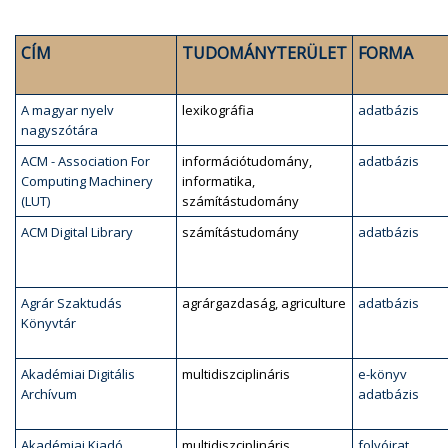
CÍM
TUDOMÁNYTERÜLET
FORMA
A magyar nyelv
lexikográfia
adatbázis
nagyszótára
ACM - Association For
információtudomány,
adatbázis
Computing Machinery
informatika,
(LUT)
számítástudomány
ACM Digital Library
számítástudomány
adatbázis
Agrár Szaktudás
agrárgazdaság, agriculture
adatbázis
Könyvtár
Akadémiai Digitális
multidiszciplináris
e-könyv
Archívum
adatbázis
Akadémiai Kiadó
multidiszciplináris
folyóirat