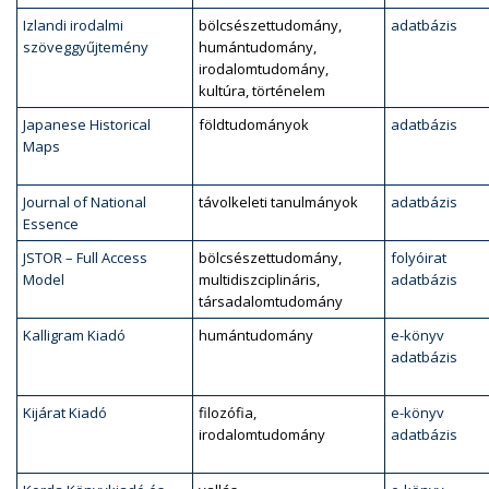
Izlandi irodalmi
bölcsészettudomány,
adatbázis
szöveggyűjtemény
humántudomány,
irodalomtudomány,
kultúra, történelem
Japanese Historical
földtudományok
adatbázis
Maps
Journal of National
távolkeleti tanulmányok
adatbázis
Essence
JSTOR – Full Access
bölcsészettudomány,
folyóirat
Model
multidiszciplináris,
adatbázis
társadalomtudomány
Kalligram Kiadó
humántudomány
e-könyv
adatbázis
Kijárat Kiadó
filozófia,
e-könyv
irodalomtudomány
adatbázis