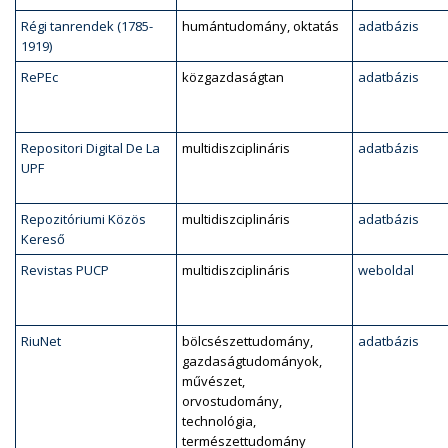
Régi tanrendek (1785-
humántudomány, oktatás
adatbázis
1919)
RePEc
közgazdaságtan
adatbázis
Repositori Digital De La
multidiszciplináris
adatbázis
UPF
Repozitóriumi Közös
multidiszciplináris
adatbázis
Kereső
Revistas PUCP
multidiszciplináris
weboldal
RiuNet
bölcsészettudomány,
adatbázis
gazdaságtudományok,
művészet,
orvostudomány,
technológia,
természettudomány