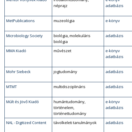
néprajz
adatbázis
MetPublications
muzeológia
e-könyv
Microbiology Society
biológia, molekuláris
adatbázis
biológia
MMA Kiadó
művészet
e-könyv
adatbázis
Mohr Siebeck
jogtudomány
adatbázis
MTMT
multidiszciplináris
adatbázis
Múlt és Jövő Kiadó
humántudomány,
e-könyv
történelem,
adatbázis
történettudomány
NAL - Digitized Content
távolkeleti tanulmányok
adatbázis