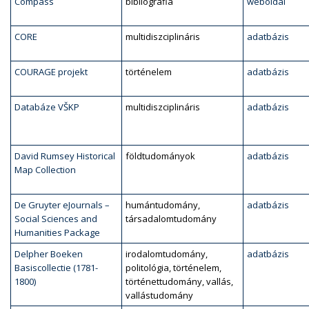
Compass
bibliográfia
weboldal
CORE
multidiszciplináris
adatbázis
COURAGE projekt
történelem
adatbázis
Databáze VŠKP
multidiszciplináris
adatbázis
David Rumsey Historical
földtudományok
adatbázis
Map Collection
De Gruyter eJournals –
humántudomány,
adatbázis
Social Sciences and
társadalomtudomány
Humanities Package
Delpher Boeken
irodalomtudomány,
adatbázis
Basiscollectie (1781-
politológia, történelem,
1800)
történettudomány, vallás,
vallástudomány