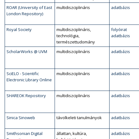
ROAR (University of East
multidiszciplináris
adatbázis
London Repository)
Royal Society
multidiszciplináris,
folyóirat
technológia,
adatbázis
természettudomány
ScholarWorks @ UVM
multidiszciplináris
adatbázis
SciELO - Scientific
multidiszciplináris
adatbázis
Electronic Library Online
SHAREOK Repository
multidiszciplináris
adatbázis
Sinica Sinoweb
távolkeleti tanulmányok
adatbázis
Smithsonian Digital
állattan, kultúra,
adatbázis