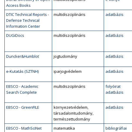
Access Books
DTIC Technical Reports -
multidiszciplináris
adatbázis
Defense Technical
Information Center
DUGiDocs
multidiszciplináris
adatbázis
Duncker&Humblot
jogtudomány
adatbázis
e-Kutatás (SZTNH)
iparjogvédelem
adatbázis
EBSCO - Academic
multidiszciplináris
folyóirat
Search Complete
adatbázis
EBSCO - GreenFILE
környezetvédelem,
adatbázis
társadalomtudomány,
természettudomány
EBSCO - MathSciNet
matematika
bibliográfiai