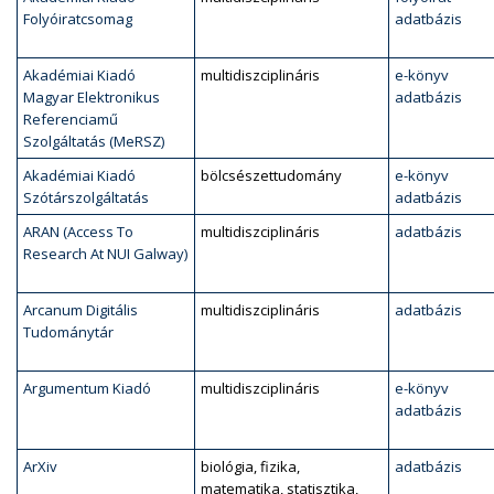
Folyóiratcsomag
adatbázis
Akadémiai Kiadó
multidiszciplináris
e-könyv
Magyar Elektronikus
adatbázis
Referenciamű
Szolgáltatás (MeRSZ)
Akadémiai Kiadó
bölcsészettudomány
e-könyv
Szótárszolgáltatás
adatbázis
ARAN (Access To
multidiszciplináris
adatbázis
Research At NUI Galway)
Arcanum Digitális
multidiszciplináris
adatbázis
Tudománytár
Argumentum Kiadó
multidiszciplináris
e-könyv
adatbázis
ArXiv
biológia, fizika,
adatbázis
matematika, statisztika,