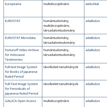
Europeana
multidiszciplináris
weboldal
EUROSTAT
humántudomány,
adatbázis
multidiszciplináris,
társadalomtudomány
EUROSTAT Microdata
humántudomány,
adatbázis
társadalomtudomány
Fortunoff Video Archive
humántudomány,
adatbázis
for Holocaust
társadalomtudomány
Testimonies
Full-text Image System
távolkeleti tanulmányok
adatbázis
for Books of Japanese
Ruled Period
Full-Text Image System
távolkeleti tanulmányok
adatbázis
for Periodicals of
Japanese Ruled Period
GALLICA Open Access
multidiszciplináris
adatbázis