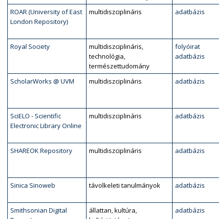
ROAR (University of East
multidiszciplináris
adatbázis
London Repository)
Royal Society
multidiszciplináris,
folyóirat
technológia,
adatbázis
természettudomány
ScholarWorks @ UVM
multidiszciplináris
adatbázis
SciELO - Scientific
multidiszciplináris
adatbázis
Electronic Library Online
SHAREOK Repository
multidiszciplináris
adatbázis
Sinica Sinoweb
távolkeleti tanulmányok
adatbázis
Smithsonian Digital
állattan, kultúra,
adatbázis