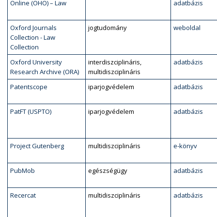
Online (OHO) – Law
adatbázis
Oxford Journals
jogtudomány
weboldal
Collection - Law
Collection
Oxford University
interdiszciplináris,
adatbázis
Research Archive (ORA)
multidiszciplináris
Patentscope
iparjogvédelem
adatbázis
PatFT (USPTO)
iparjogvédelem
adatbázis
Project Gutenberg
multidiszciplináris
e-könyv
PubMob
egészségügy
adatbázis
Recercat
multidiszciplináris
adatbázis