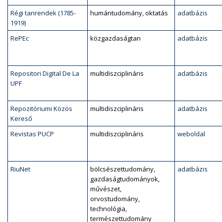
Régi tanrendek (1785-
humántudomány, oktatás
adatbázis
1919)
RePEc
közgazdaságtan
adatbázis
Repositori Digital De La
multidiszciplináris
adatbázis
UPF
Repozitóriumi Közös
multidiszciplináris
adatbázis
Kereső
Revistas PUCP
multidiszciplináris
weboldal
RiuNet
bölcsészettudomány,
adatbázis
gazdaságtudományok,
művészet,
orvostudomány,
technológia,
természettudomány