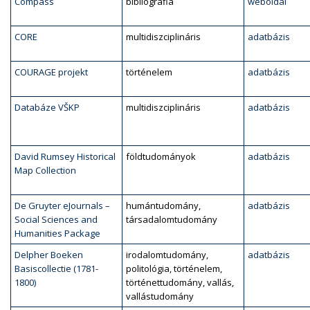
Compass
bibliográfia
weboldal
CORE
multidiszciplináris
adatbázis
COURAGE projekt
történelem
adatbázis
Databáze VŠKP
multidiszciplináris
adatbázis
David Rumsey Historical
földtudományok
adatbázis
Map Collection
De Gruyter eJournals –
humántudomány,
adatbázis
Social Sciences and
társadalomtudomány
Humanities Package
Delpher Boeken
irodalomtudomány,
adatbázis
Basiscollectie (1781-
politológia, történelem,
1800)
történettudomány, vallás,
vallástudomány