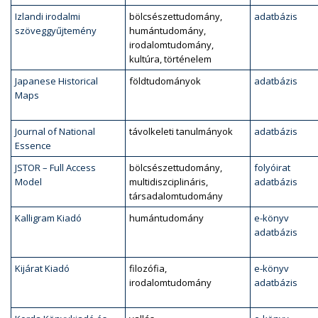
Izlandi irodalmi
bölcsészettudomány,
adatbázis
szöveggyűjtemény
humántudomány,
irodalomtudomány,
kultúra, történelem
Japanese Historical
földtudományok
adatbázis
Maps
Journal of National
távolkeleti tanulmányok
adatbázis
Essence
JSTOR – Full Access
bölcsészettudomány,
folyóirat
Model
multidiszciplináris,
adatbázis
társadalomtudomány
Kalligram Kiadó
humántudomány
e-könyv
adatbázis
Kijárat Kiadó
filozófia,
e-könyv
irodalomtudomány
adatbázis