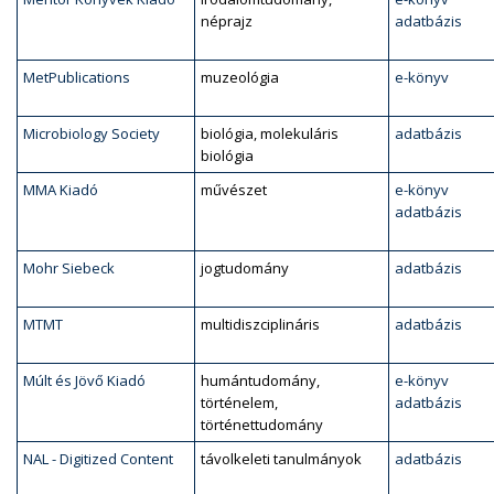
néprajz
adatbázis
MetPublications
muzeológia
e-könyv
Microbiology Society
biológia, molekuláris
adatbázis
biológia
MMA Kiadó
művészet
e-könyv
adatbázis
Mohr Siebeck
jogtudomány
adatbázis
MTMT
multidiszciplináris
adatbázis
Múlt és Jövő Kiadó
humántudomány,
e-könyv
történelem,
adatbázis
történettudomány
NAL - Digitized Content
távolkeleti tanulmányok
adatbázis