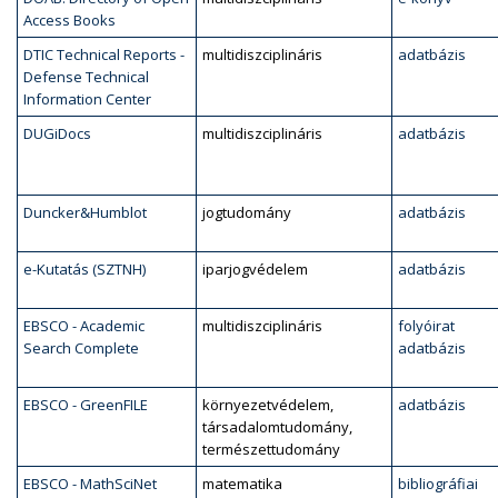
Access Books
DTIC Technical Reports -
multidiszciplináris
adatbázis
Defense Technical
Information Center
DUGiDocs
multidiszciplináris
adatbázis
Duncker&Humblot
jogtudomány
adatbázis
e-Kutatás (SZTNH)
iparjogvédelem
adatbázis
EBSCO - Academic
multidiszciplináris
folyóirat
Search Complete
adatbázis
EBSCO - GreenFILE
környezetvédelem,
adatbázis
társadalomtudomány,
természettudomány
EBSCO - MathSciNet
matematika
bibliográfiai