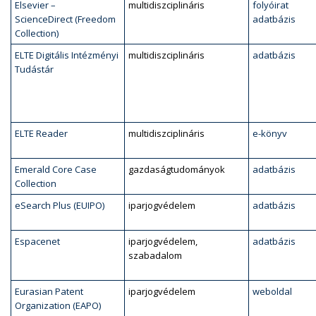
Elsevier –
multidiszciplináris
folyóirat
ScienceDirect (Freedom
adatbázis
Collection)
ELTE Digitális Intézményi
multidiszciplináris
adatbázis
Tudástár
ELTE Reader
multidiszciplináris
e-könyv
Emerald Core Case
gazdaságtudományok
adatbázis
Collection
eSearch Plus (EUIPO)
iparjogvédelem
adatbázis
Espacenet
iparjogvédelem,
adatbázis
szabadalom
Eurasian Patent
iparjogvédelem
weboldal
Organization (EAPO)