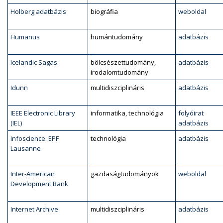
Holberg adatbázis
biográfia
weboldal
Humanus
humántudomány
adatbázis
Icelandic Sagas
bölcsészettudomány,
adatbázis
irodalomtudomány
Idunn
multidiszciplináris
adatbázis
IEEE Electronic Library
informatika, technológia
folyóirat
(IEL)
adatbázis
Infoscience: EPF
technológia
adatbázis
Lausanne
Inter-American
gazdaságtudományok
weboldal
Development Bank
Internet Archive
multidiszciplináris
adatbázis