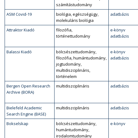
számítástudomány
ASM Covid-19
biológia, egészségügy,
adatbázis
molekuláris biológia
Attraktor Kiadó
filozófia,
e-könyv
történettudomány
adatbázis
Balassi Kiadó
bölcsészettudomány,
e-könyv
filozófia, humántudomány,
adatbázis
jogtudomány,
multidiszciplináris,
történelem
Bergen Open Research
multidiszciplináris
adatbázis
Archive (BORA)
Bielefeld Academic
multidiszciplináris
adatbázis
Search Engine (BASE)
Bokselskap
bölcsészettudomány,
e-könyv
humántudomány,
irodalomtudomány