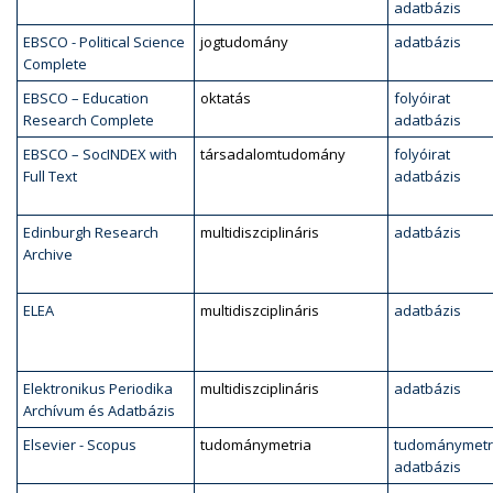
adatbázis
EBSCO - Political Science
jogtudomány
adatbázis
Complete
EBSCO – Education
oktatás
folyóirat
Research Complete
adatbázis
EBSCO – SocINDEX with
társadalomtudomány
folyóirat
Full Text
adatbázis
Edinburgh Research
multidiszciplináris
adatbázis
Archive
ELEA
multidiszciplináris
adatbázis
Elektronikus Periodika
multidiszciplináris
adatbázis
Archívum és Adatbázis
Elsevier - Scopus
tudománymetria
tudománymetr
adatbázis