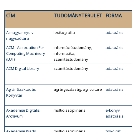
CÍM
TUDOMÁNYTERÜLET
FORMA
A magyar nyelv
lexikográfia
adatbázis
nagyszótára
ACM - Association For
információtudomány,
adatbázis
Computing Machinery
informatika,
(LUT)
számítástudomány
ACM Digital Library
számítástudomány
adatbázis
Agrár Szaktudás
agrárgazdaság, agriculture
adatbázis
Könyvtár
Akadémiai Digitális
multidiszciplináris
e-könyv
Archívum
adatbázis
Akadémiai Kiadó
multidiszciplináris
folyóirat