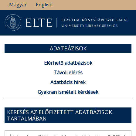
Ugrás
Magyar
English
a
tartalomra
ADATBÁZISOK
Elérhető adatbázisok
Távoli elérés
Adatbázis hírek
Gyakran ismételt kérdések
KERESÉS AZ ELŐFIZETETT ADATBÁZISOK
TARTALMÁBAN