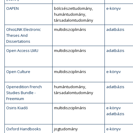
OAPEN
bölcsészettudomány,
e-könyv
humántudomány,
társadalomtudomány
OhioLINK Electronic
multidiszciplináris
adatbázis
Theses And
Dissertations
Open Access LMU
multidiszciplináris
adatbázis
Open Culture
multidiszciplináris
e-könyv
Openedition French
humántudomány,
adatbázis
Studies Bundle -
társadalomtudomány
Freemium
Osiris Kiadó
multidiszciplináris
e-könyv
adatbázis
Oxford Handbooks
jogtudomány
e-könyv