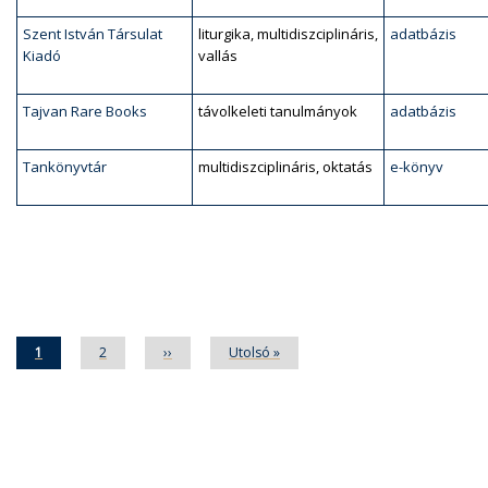
Szent István Társulat
liturgika, multidiszciplináris,
adatbázis
Kiadó
vallás
Tajvan Rare Books
távolkeleti tanulmányok
adatbázis
Tankönyvtár
multidiszciplináris, oktatás
e-könyv
Oldalszámozás
Jelenlegi
1
Oldal
2
Következő
››
Utolsó
Utolsó »
oldal
oldal
oldal