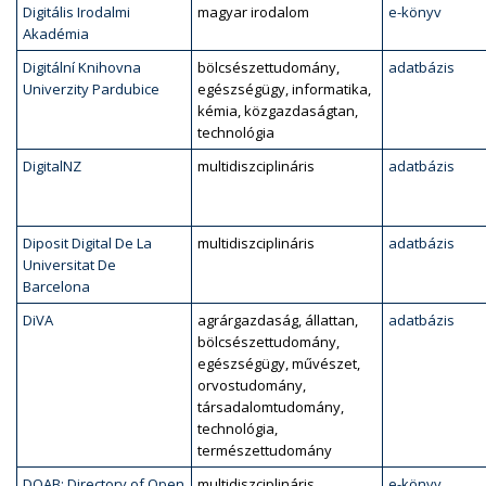
Digitális Irodalmi
magyar irodalom
e-könyv
Akadémia
Digitální Knihovna
bölcsészettudomány,
adatbázis
Univerzity Pardubice
egészségügy, informatika,
kémia, közgazdaságtan,
technológia
DigitalNZ
multidiszciplináris
adatbázis
Diposit Digital De La
multidiszciplináris
adatbázis
Universitat De
Barcelona
DiVA
agrárgazdaság, állattan,
adatbázis
bölcsészettudomány,
egészségügy, művészet,
orvostudomány,
társadalomtudomány,
technológia,
természettudomány
DOAB: Directory of Open
multidiszciplináris
e-könyv