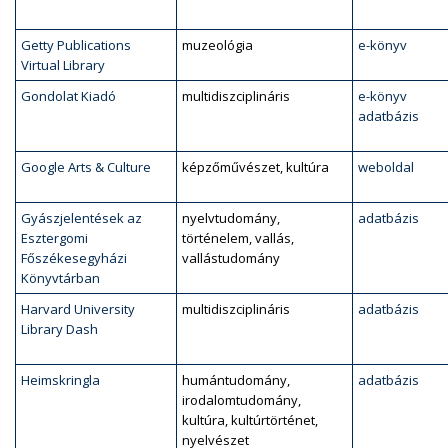
Getty Publications
muzeológia
e-könyv
Virtual Library
Gondolat Kiadó
multidiszciplináris
e-könyv
adatbázis
Google Arts & Culture
képzőművészet, kultúra
weboldal
Gyászjelentések az
nyelvtudomány,
adatbázis
Esztergomi
történelem, vallás,
Főszékesegyházi
vallástudomány
Könyvtárban
Harvard University
multidiszciplináris
adatbázis
Library Dash
Heimskringla
humántudomány,
adatbázis
irodalomtudomány,
kultúra, kultúrtörténet,
nyelvészet