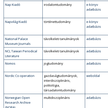
Nap Kiadó
irodalomtudomány
e-könyv
adatbázis
Napvilág Kiadó
történettudomány
e-könyv
adatbázis
National Palace
távolkeleti tanulmányok
adatbázis
Museum Journals
NCL Taiwan Periodical
távolkeleti tanulmányok
adatbázis
Literature
Nomos
jogtudomány
adatbázis
Nordic Co-operation
gazdaságtudományok,
weboldal
interdiszciplináris,
politológia,
társadalomtudomány
Norwegian Open
multidiszciplináris
adatbázis
Research Archive
(NORA)