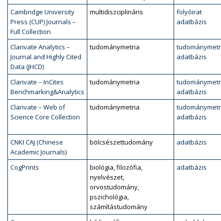
Cambridge University
multidiszciplináris
folyóirat
Press (CUP) Journals –
adatbázis
Full Collection
Clarivate Analytics –
tudománymetria
tudománymetr
Journal and Highly Cited
adatbázis
Data (JHCD)
Clarivate – InCites
tudománymetria
tudománymetr
Benchmarking&Analytics
adatbázis
Clarivate – Web of
tudománymetria
tudománymetr
Science Core Collection
adatbázis
CNKI CAJ (Chinese
bölcsészettudomány
adatbázis
Academic Journals)
CogPrints
biológia, filozófia,
adatbázis
nyelvészet,
orvostudomány,
pszichológia,
számítástudomány