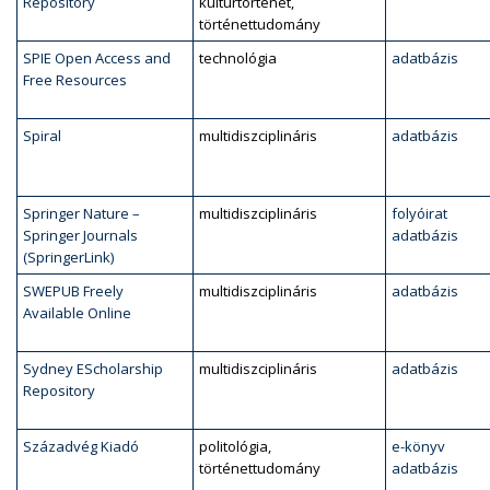
Repository
kultúrtörténet,
történettudomány
SPIE Open Access and
technológia
adatbázis
Free Resources
Spiral
multidiszciplináris
adatbázis
Springer Nature –
multidiszciplináris
folyóirat
Springer Journals
adatbázis
(SpringerLink)
SWEPUB Freely
multidiszciplináris
adatbázis
Available Online
Sydney EScholarship
multidiszciplináris
adatbázis
Repository
Századvég Kiadó
politológia,
e-könyv
történettudomány
adatbázis