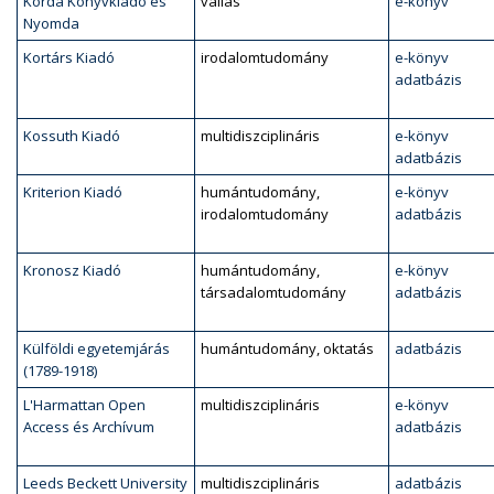
Korda Könyvkiadó és
vallás
e-könyv
Nyomda
Kortárs Kiadó
irodalomtudomány
e-könyv
adatbázis
Kossuth Kiadó
multidiszciplináris
e-könyv
adatbázis
Kriterion Kiadó
humántudomány,
e-könyv
irodalomtudomány
adatbázis
Kronosz Kiadó
humántudomány,
e-könyv
társadalomtudomány
adatbázis
Külföldi egyetemjárás
humántudomány, oktatás
adatbázis
(1789-1918)
L'Harmattan Open
multidiszciplináris
e-könyv
Access és Archívum
adatbázis
Leeds Beckett University
multidiszciplináris
adatbázis