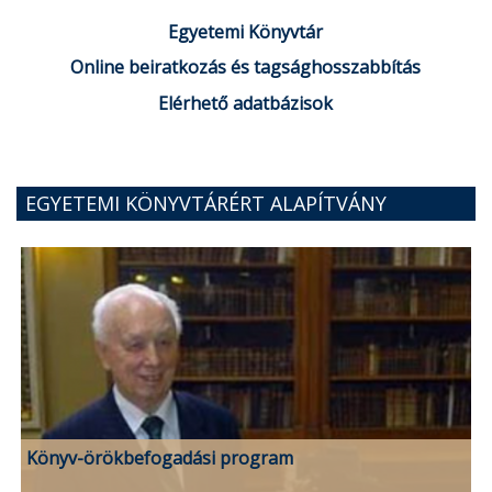
Egyetemi Könyvtár
Online beiratkozás és tagsághosszabbítás
Elérhető adatbázisok
EGYETEMI KÖNYVTÁRÉRT ALAPÍTVÁNY
Könyv-örökbefogadási program