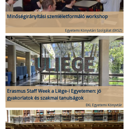
Minőségirányítási szemléletformáló workshop
Egyetemi Könyvtári Szolgálat (EKSZ)
Erasmus Staff Week a Liège-i Egyetemen: jó
gyakorlatok és szakmai tanulságok
EKL Egyetemi Könyvtár