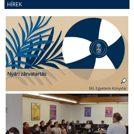
HÍREK
Nyári zárvatartás
EKL Egyetemi Könyvtár