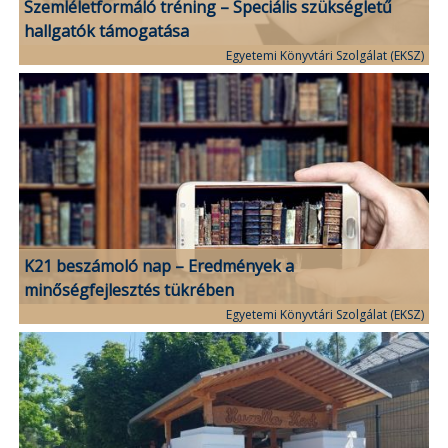
Szemléletformáló tréning – Speciális szükségletű
hallgatók támogatása
Egyetemi Könyvtári Szolgálat (EKSZ)
K21 beszámoló nap – Eredmények a
minőségfejlesztés tükrében
Egyetemi Könyvtári Szolgálat (EKSZ)