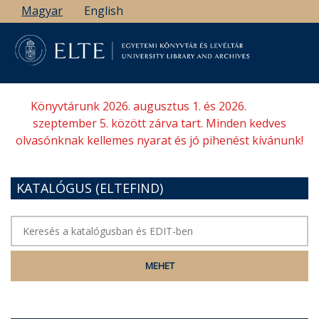
Ugrás
Magyar
English
a
tartalomra
Könyvtárunk 2026. augusztus 1. és 2026.
szeptember 5. között zárva tart. Minden kedves
olvasónknak kellemes nyarat és jó pihenést kívánunk!
KATALÓGUS (ELTEFIND)