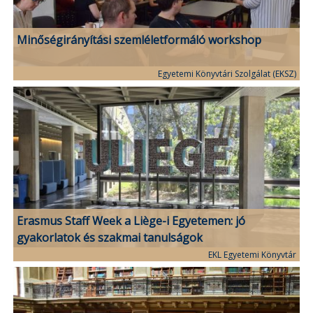
Minőségirányítási szemléletformáló workshop
Egyetemi Könyvtári Szolgálat (EKSZ)
Erasmus Staff Week a Liège-i Egyetemen: jó
gyakorlatok és szakmai tanulságok
EKL Egyetemi Könyvtár