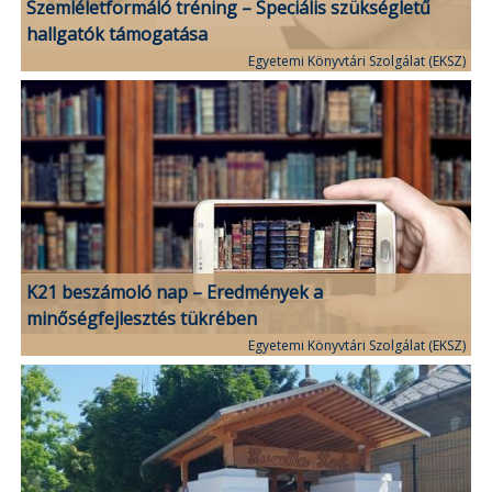
Szemléletformáló tréning – Speciális szükségletű
hallgatók támogatása
Egyetemi Könyvtári Szolgálat (EKSZ)
K21 beszámoló nap – Eredmények a
minőségfejlesztés tükrében
Egyetemi Könyvtári Szolgálat (EKSZ)