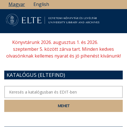
Ugrás
Magyar
English
a
tartalomra
Könyvtárunk 2026. augusztus 1. és 2026.
szeptember 5. között zárva tart. Minden kedves
olvasónknak kellemes nyarat és jó pihenést kívánunk!
KATALÓGUS (ELTEFIND)