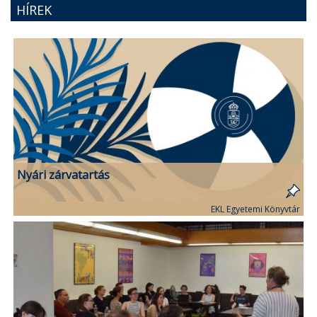
HÍREK
Nyári zárvatartás
EKL Egyetemi Könyvtár