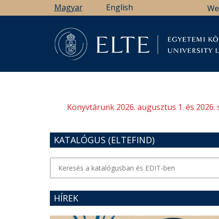
Ugrás
Magyar
English
We
a
tartalomra
Könyv
Könyvtárunk 2026. augusztus 1. és 2026. 
KATALÓGUS (ELTEFIND)
HÍREK