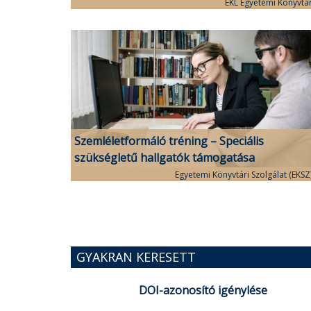
EKL Egyetemi Könyvtá
Szemléletformáló tréning – Speciális
szükségletű hallgatók támogatása
Egyetemi Könyvtári Szolgálat (EKSZ
GYAKRAN KERESETT
DOI-azonosító igénylése