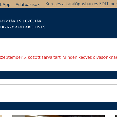
bApp
Adatbázisok
tár
Kutatástámogatás
Levéltár
Támogatás
szeptember 5. között zárva tart. Minden kedves olvasónknak