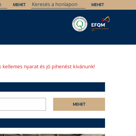
Savaria
Örökség
ELTE Könyvtárak
 kellemes nyarat és jó pihenést kívánunk!