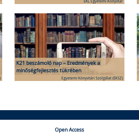
r
EKL Egyetemi Könyvtár
K21 beszámoló nap – Eredmények a
minőségfejlesztés tükrében
)
Egyetemi Könyvtári Szolgálat (EKSZ)
Open Access