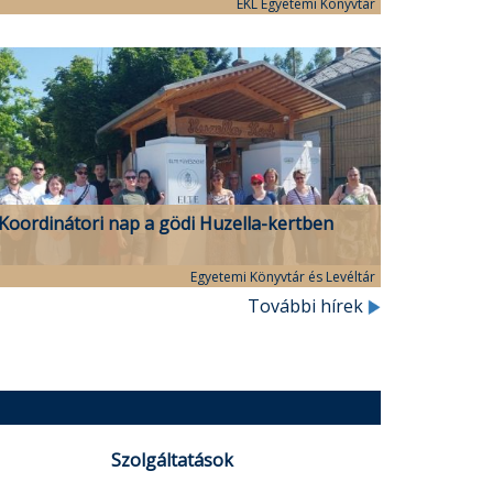
programsorozata
EKL Egyetemi Könyvtár
Koordinátori nap a gödi Huzella-kertben
Egyetemi Könyvtár és Levéltár
További hírek
Szolgáltatások