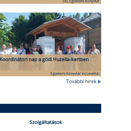
programsorozata
EKL Egyetemi Könyvtár
Koordinátori nap a gödi Huzella-kertben
Egyetemi Könyvtár és Levéltár
További hírek
Szolgáltatások