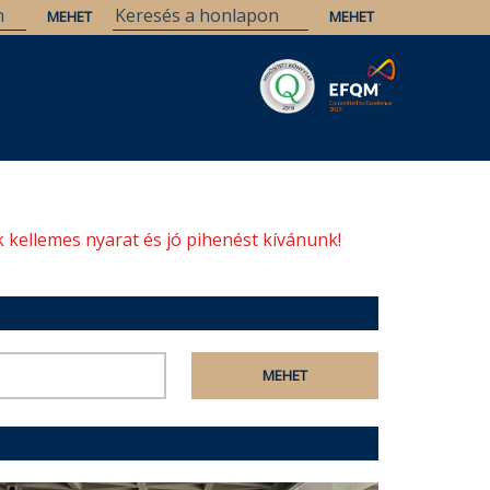
Savaria
Örökség
ELTE Könyvtárak
 kellemes nyarat és jó pihenést kívánunk!