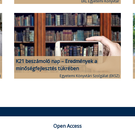
r
EKL Egyetemi Könyvtár
K21 beszámoló nap – Eredmények a
minőségfejlesztés tükrében
)
Egyetemi Könyvtári Szolgálat (EKSZ)
Open Access