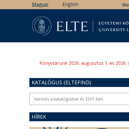
Ugrás
Magyar
English
We
a
tartalomra
Könyv
Könyvtárunk 2026. augusztus 1. és 2026. 
KATALÓGUS (ELTEFIND)
HÍREK