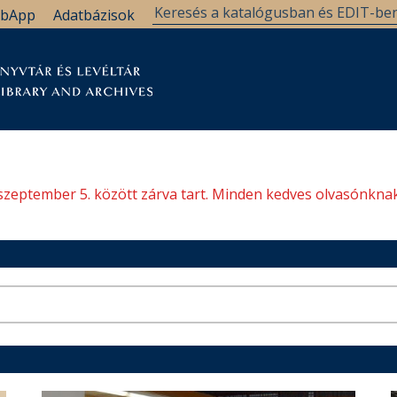
bApp
Adatbázisok
tár
Kutatástámogatás
Levéltár
Támogatás
szeptember 5. között zárva tart. Minden kedves olvasónknak