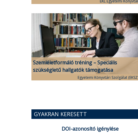
EKL Egyetemi Könyvtá
Szemléletformáló tréning – Speciális
szükségletű hallgatók támogatása
Egyetemi Könyvtári Szolgálat (EKSZ
GYAKRAN KERESETT
DOI-azonosító igénylése