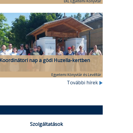
programsorozata
EKL Egyetemi Könyvtár
Koordinátori nap a gödi Huzella-kertben
Egyetemi Könyvtár és Levéltár
További hírek
Szolgáltatások