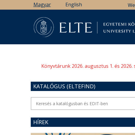
Ugrás
Magyar
English
We
a
tartalomra
Könyv
Könyvtárunk 2026. augusztus 1. és 2026. 
KATALÓGUS (ELTEFIND)
HÍREK