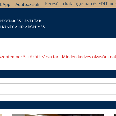
bApp
Adatbázisok
tár
Kutatástámogatás
Levéltár
Támogatás
szeptember 5. között zárva tart. Minden kedves olvasónknak