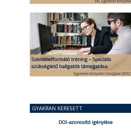
EKL Egyetemi Könyvtá
Szemléletformáló tréning – Speciális
szükségletű hallgatók támogatása
Egyetemi Könyvtári Szolgálat (EKSZ
GYAKRAN KERESETT
DOI-azonosító igénylése