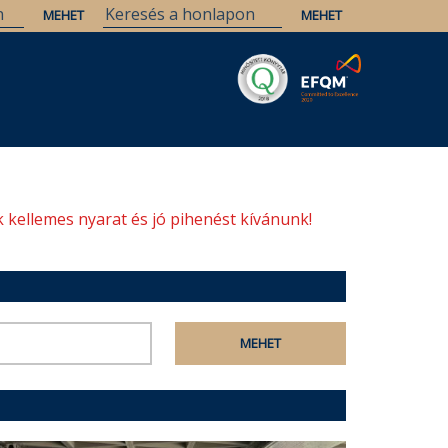
Savaria
Örökség
ELTE Könyvtárak
 kellemes nyarat és jó pihenést kívánunk!