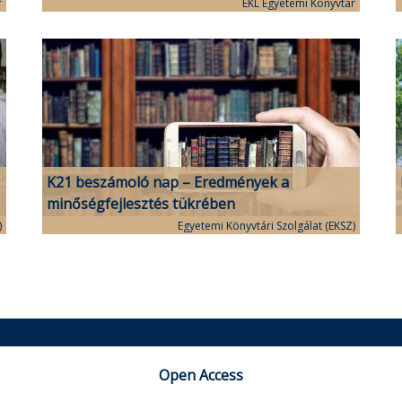
r
EKL Egyetemi Könyvtár
K21 beszámoló nap – Eredmények a
minőségfejlesztés tükrében
)
Egyetemi Könyvtári Szolgálat (EKSZ)
Open Access