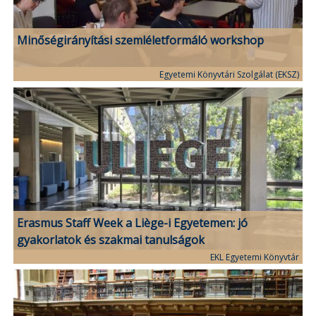
Minőségirányítási szemléletformáló workshop
Egyetemi Könyvtári Szolgálat (EKSZ)
Erasmus Staff Week a Liège-i Egyetemen: jó
gyakorlatok és szakmai tanulságok
EKL Egyetemi Könyvtár