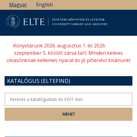
Ugrás
Magyar
English
a
tartalomra
Könyvtárunk 2026. augusztus 1. és 2026.
szeptember 5. között zárva tart. Minden kedves
olvasónknak kellemes nyarat és jó pihenést kívánunk!
KATALÓGUS (ELTEFIND)