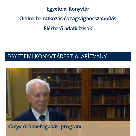
Egyetemi Könyvtár
Online beiratkozás és tagsághosszabbítás
Elérhető adatbázisok
EGYETEMI KÖNYVTÁRÉRT ALAPÍTVÁNY
Könyv-örökbefogadási program