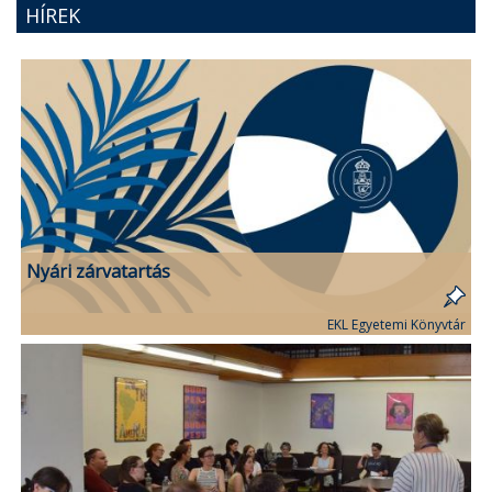
HÍREK
Nyári zárvatartás
EKL Egyetemi Könyvtár