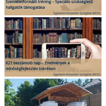
Szemléletformáló tréning – Speciális szükségletű
hallgatók támogatása
Egyetemi Könyvtári Szolgálat (EKSZ)
K21 beszámoló nap – Eredmények a
minőségfejlesztés tükrében
Egyetemi Könyvtári Szolgálat (EKSZ)