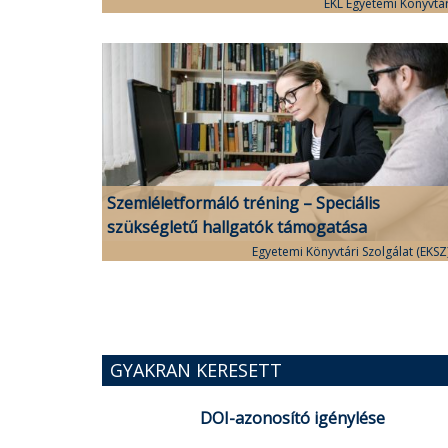
EKL Egyetemi Könyvtá
Szemléletformáló tréning – Speciális
szükségletű hallgatók támogatása
Egyetemi Könyvtári Szolgálat (EKSZ
GYAKRAN KERESETT
DOI-azonosító igénylése