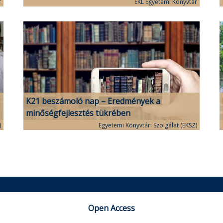
r
EKL Egyetemi Könyvtár
K21 beszámoló nap – Eredmények a
minőségfejlesztés tükrében
)
Egyetemi Könyvtári Szolgálat (EKSZ)
Open Access