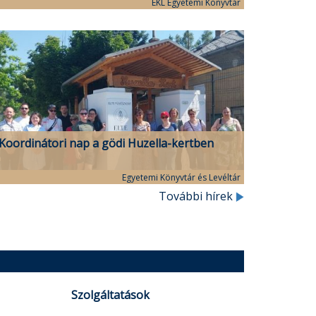
programsorozata
EKL Egyetemi Könyvtár
Koordinátori nap a gödi Huzella-kertben
Egyetemi Könyvtár és Levéltár
További hírek
Szolgáltatások