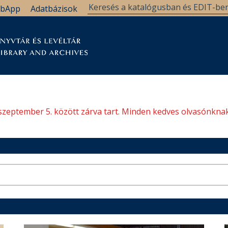
bApp
Adatbázisok
tár
Kutatástámogatás
Levéltár
Támogatás
szeptember 5. között zárva tart. Minden kedves olvasónknak