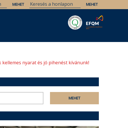
Savaria
Örökség
ELTE Könyvtárak
 kellemes nyarat és jó pihenést kívánunk!