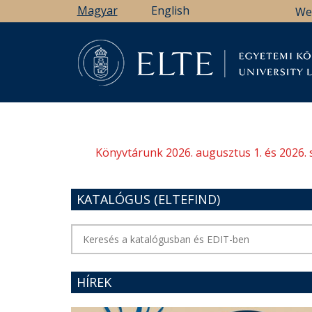
Ugrás
Magyar
English
We
a
tartalomra
Könyv
Könyvtárunk 2026. augusztus 1. és 2026. 
KATALÓGUS (ELTEFIND)
HÍREK