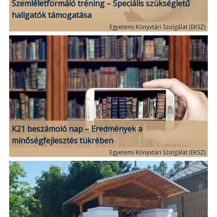
Szemléletformáló tréning – Speciális szükségletű
hallgatók támogatása
Egyetemi Könyvtári Szolgálat (EKSZ)
K21 beszámoló nap – Eredmények a
minőségfejlesztés tükrében
Egyetemi Könyvtári Szolgálat (EKSZ)