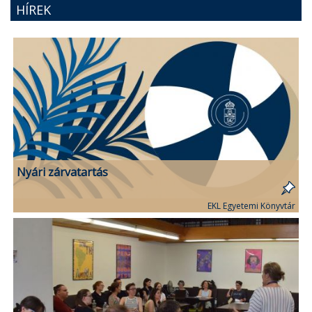
HÍREK
Nyári zárvatartás
EKL Egyetemi Könyvtár