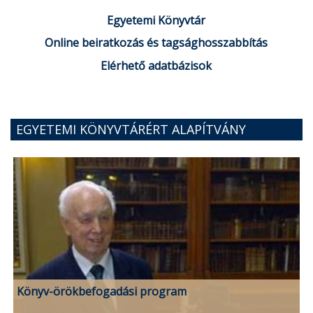
Egyetemi Könyvtár
Online beiratkozás és tagsághosszabbítás
Elérhető adatbázisok
EGYETEMI KÖNYVTÁRÉRT ALAPÍTVÁNY
Könyv-örökbefogadási program