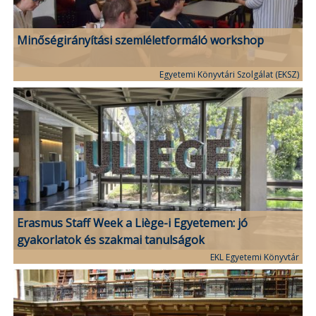
Minőségirányítási szemléletformáló workshop
Egyetemi Könyvtári Szolgálat (EKSZ)
Erasmus Staff Week a Liège-i Egyetemen: jó
gyakorlatok és szakmai tanulságok
EKL Egyetemi Könyvtár