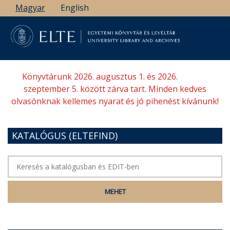
Ugrás
Magyar
English
a
tartalomra
Könyvtárunk 2026. augusztus 1. és 2026.
szeptember 5. között zárva tart. Minden kedves
olvasónknak kellemes nyarat és jó pihenést kívánunk!
KATALÓGUS (ELTEFIND)