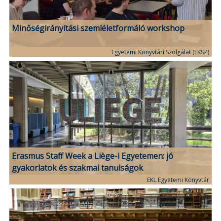
Minőségirányítási szemléletformáló workshop
Egyetemi Könyvtári Szolgálat (EKSZ)
Erasmus Staff Week a Liège-i Egyetemen: jó
gyakorlatok és szakmai tanulságok
EKL Egyetemi Könyvtár