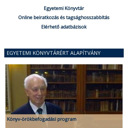
Egyetemi Könyvtár
Online beiratkozás és tagsághosszabbítás
Elérhető adatbázisok
EGYETEMI KÖNYVTÁRÉRT ALAPÍTVÁNY
Könyv-örökbefogadási program