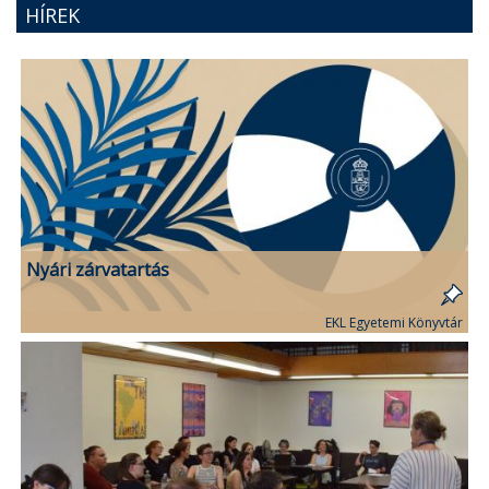
HÍREK
Nyári zárvatartás
EKL Egyetemi Könyvtár