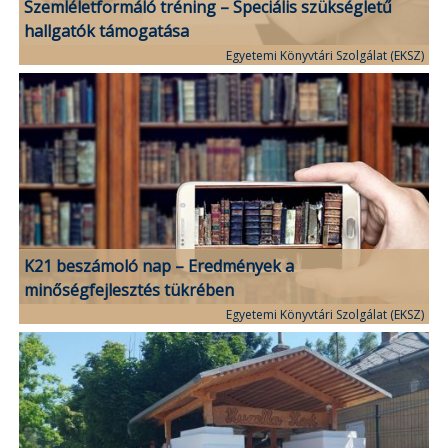
Szemléletformáló tréning – Speciális szükségletű
hallgatók támogatása
Egyetemi Könyvtári Szolgálat (EKSZ)
K21 beszámoló nap – Eredmények a
minőségfejlesztés tükrében
Egyetemi Könyvtári Szolgálat (EKSZ)