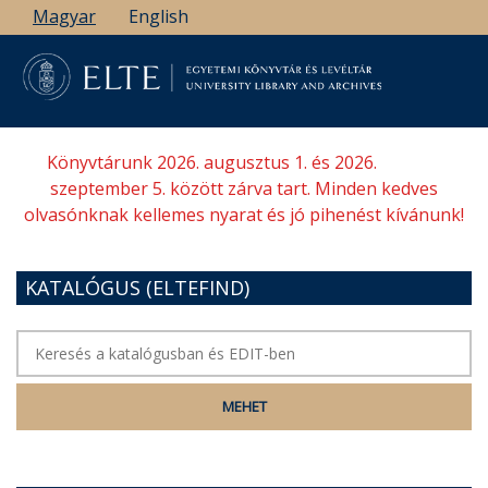
Ugrás
Magyar
English
a
tartalomra
Könyvtárunk 2026. augusztus 1. és 2026.
szeptember 5. között zárva tart. Minden kedves
olvasónknak kellemes nyarat és jó pihenést kívánunk!
KATALÓGUS (ELTEFIND)